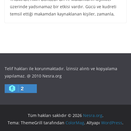
üzerinde yadsınamaz bir etkisi vardır. Gücü ve kudreti
temsil ettiği makamdan kaynaklanan kişiler, zamanla,
Telif hakları ile korunmaktadır. İzinsiz alıntı ve kopyalama
yapılamaz. @ 2010 Nesra.org
2
Tüm hakları saklıdır © 2026
Nesra.org
.
Tema: ThemeGrill tarafından
ColorMag
. Altyapı
WordPress
.