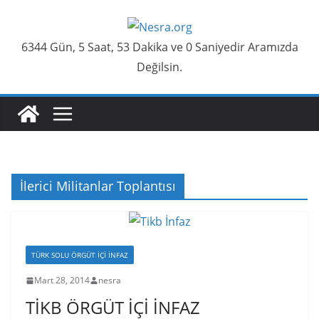
Skip
to
6344 Gün, 5 Saat, 53 Dakika ve 0 Saniyedir Aramızda
content
Değilsin.
İlerici Militanlar Toplantısı
TÜRK SOLU ÖRGÜT İÇI İNFAZ
Mart 28, 2014
nesra
TİKB ÖRGÜT İÇİ İNFAZ