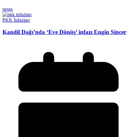
nesra
PKK İnfazları
Kandil Dağı’nda ‘Eve Dönüş’ infazı Engin Sincer