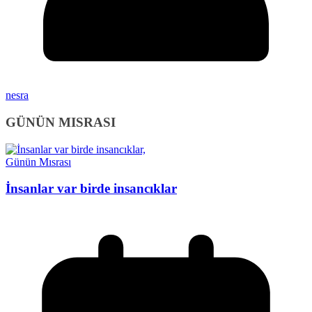
nesra
GÜNÜN MISRASI
Günün Mısrası
İnsanlar var birde insancıklar