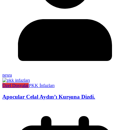
nesra
Özel Dosyalar
PKK İnfazları
Apocular Celal Aydın’ı Kurşuna Dizdi.