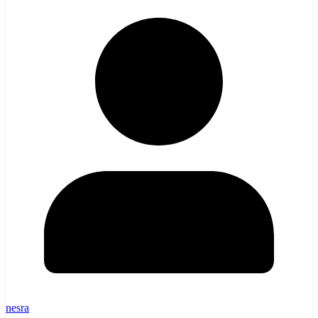
nesra