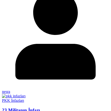
nesra
PKK İnfazları
23 Militanın İnfazı