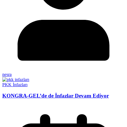
nesra
PKK İnfazları
KONGRA-GEL’de de İnfazlar Devam Ediyor