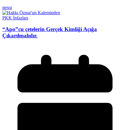
nesra
PKK İnfazları
“Apo”cu çetelerin Gerçek Kimliği Açığa
Çıkarılmalıdır.