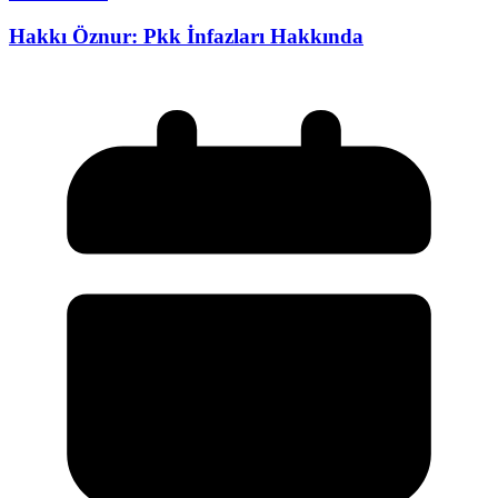
Hakkı Öznur: Pkk İnfazları Hakkında