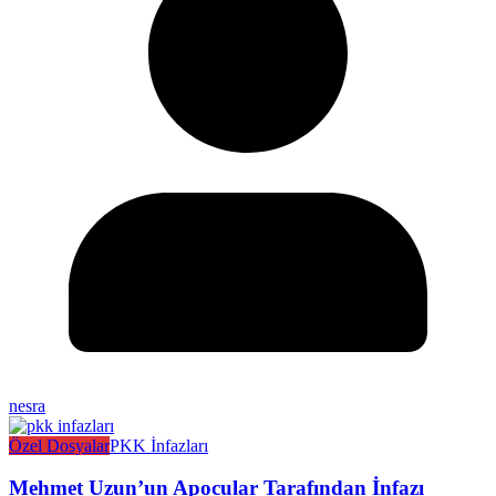
nesra
Özel Dosyalar
PKK İnfazları
Mehmet Uzun’un Apocular Tarafından İnfazı