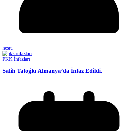
nesra
PKK İnfazları
Salih Tatoğlu Almanya’da İnfaz Edildi.