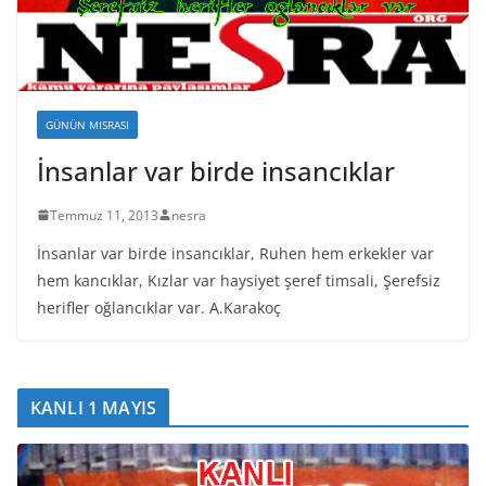
GÜNÜN MISRASI
İnsanlar var birde insancıklar
Temmuz 11, 2013
nesra
İnsanlar var birde insancıklar, Ruhen hem erkekler var
hem kancıklar, Kızlar var haysiyet şeref timsali, Şerefsiz
herifler oğlancıklar var. A.Karakoç
KANLI 1 MAYIS