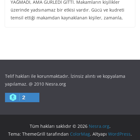
YAĞMADI, AMA GÜRLEDİ GİTTİ. Makamların kişilikler
üzerinde yadsınamaz bir etkisi vardır. Gücü ve kudreti
temsil ettiği makamdan kaynaklanan kişiler, zamanla,
Telif hakları ile korunmaktadır. İzinsiz alıntı ve kopyalama
yapılamaz. @ 2010 Nesra.org
2
Tüm hakları saklıdır © 2026
Nesra.org
.
Tema: ThemeGrill tarafından
ColorMag
. Altyapı
WordPress
.