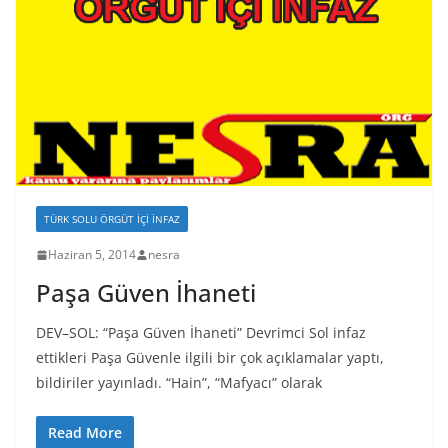
TÜRK SOLU ÖRGÜT İÇI İNFAZ
Haziran 5, 2014
nesra
Paşa Güven İhaneti
DEV–SOL: “Paşa Güven İhaneti” Devrimci Sol infaz
ettikleri Paşa Güvenle ilgili bir çok açıklamalar yaptı,
bildiriler yayınladı. “Hain”, “Mafyacı” olarak
Read More