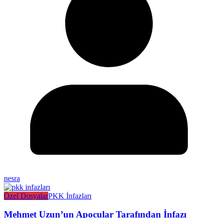
nesra
Özel Dosyalar
PKK İnfazları
Mehmet Uzun’un Apocular Tarafından İnfazı