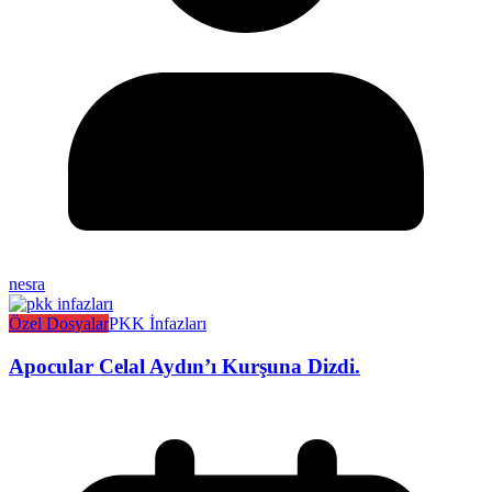
nesra
Özel Dosyalar
PKK İnfazları
Apocular Celal Aydın’ı Kurşuna Dizdi.