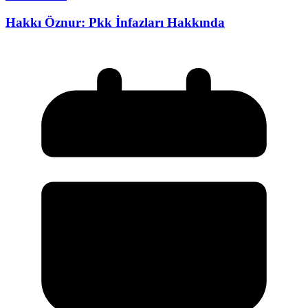
Hakkı Öznur: Pkk İnfazları Hakkında