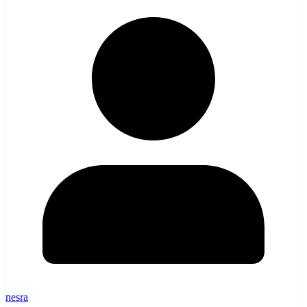
nesra