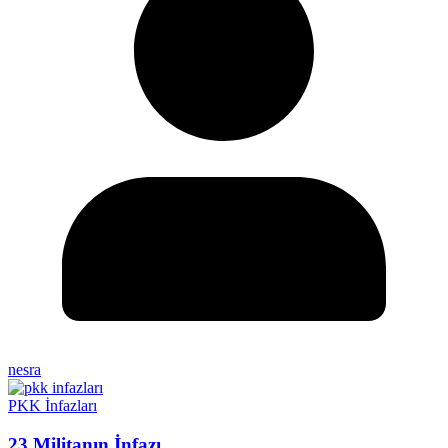
nesra
PKK İnfazları
23 Militanın İnfazı