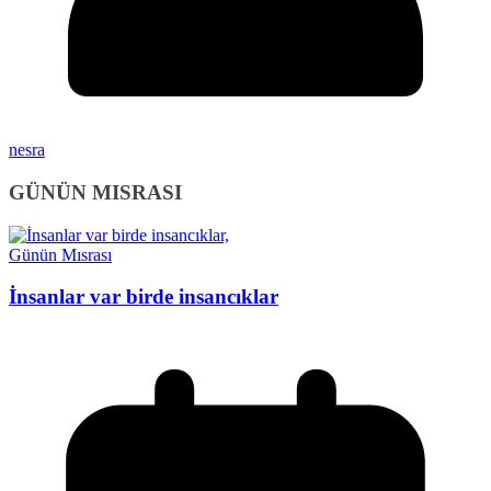
nesra
GÜNÜN MISRASI
Günün Mısrası
İnsanlar var birde insancıklar