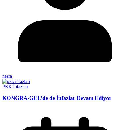
nesra
PKK İnfazları
KONGRA-GEL’de de İnfazlar Devam Ediyor