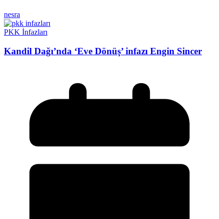
nesra
PKK İnfazları
Kandil Dağı’nda ‘Eve Dönüş’ infazı Engin Sincer