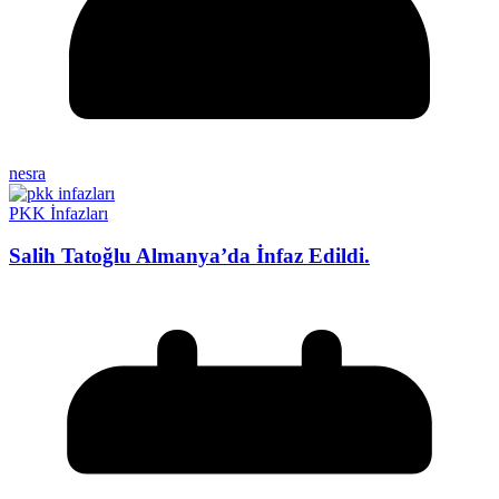
nesra
PKK İnfazları
Salih Tatoğlu Almanya’da İnfaz Edildi.