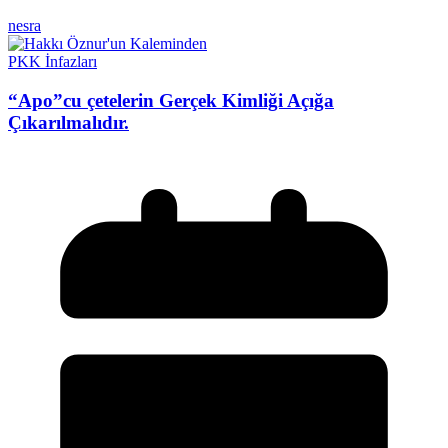
nesra
PKK İnfazları
“Apo”cu çetelerin Gerçek Kimliği Açığa
Çıkarılmalıdır.