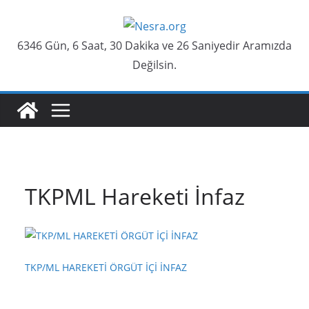
Skip
to
6346 Gün, 6 Saat, 30 Dakika ve 26 Saniyedir Aramızda
content
Değilsin.
TKPML Hareketi İnfaz
TKP/ML HAREKETİ ÖRGÜT İÇİ İNFAZ