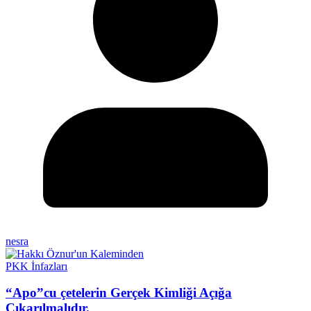
nesra
PKK İnfazları
“Apo”cu çetelerin Gerçek Kimliği Açığa
Çıkarılmalıdır.