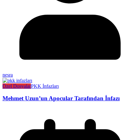
nesra
Özel Dosyalar
PKK İnfazları
Mehmet Uzun’un Apocular Tarafından İnfazı