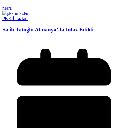
nesra
PKK İnfazları
Salih Tatoğlu Almanya’da İnfaz Edildi.