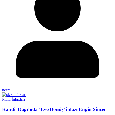
nesra
PKK İnfazları
Kandil Dağı’nda ‘Eve Dönüş’ infazı Engin Sincer