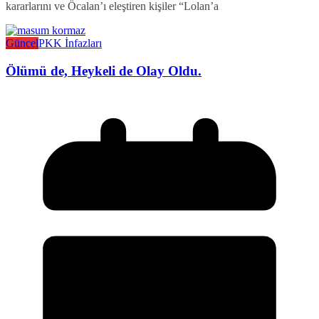
kararlarını ve Öcalan’ı eleştiren kişiler “Lolan’a
Güncel
PKK İnfazları
Ölümü de, Heykeli de Olay Oldu.