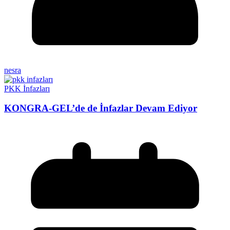
nesra
PKK İnfazları
KONGRA-GEL’de de İnfazlar Devam Ediyor