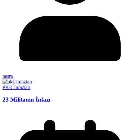
nesra
PKK İnfazları
23 Militanın İnfazı