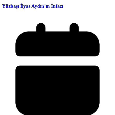
Yüzbaşı İlyas Aydın’ın İnfazı