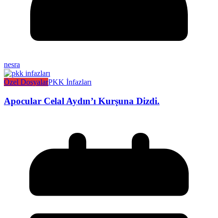
nesra
Özel Dosyalar
PKK İnfazları
Apocular Celal Aydın’ı Kurşuna Dizdi.