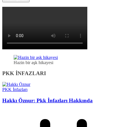
Hazin bir aşk hikayesi
PKK İNFAZLARI
PKK İnfazları
Hakkı Öznur: Pkk İnfazları Hakkında