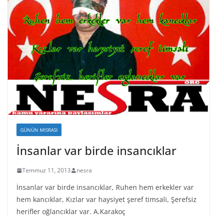
GÜNÜN MISRASI
İnsanlar var birde insancıklar
Temmuz 11, 2013
nesra
İnsanlar var birde insancıklar, Ruhen hem erkekler var
hem kancıklar, Kızlar var haysiyet şeref timsali, Şerefsiz
herifler oğlancıklar var. A.Karakoç