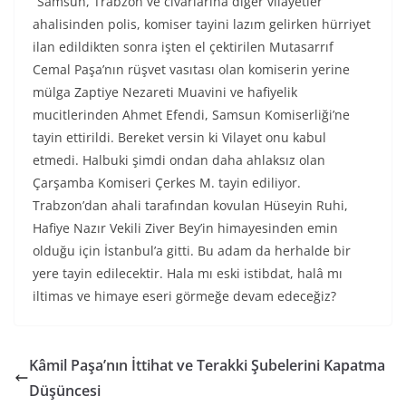
“Samsun, Trabzon ve civarlarına diğer vilayetler
ahalisinden polis, komiser tayini lazım gelirken hürriyet
ilan edildikten sonra işten el çektirilen Mutasarrıf
Cemal Paşa’nın rüşvet vasıtası olan komiserin yerine
mülga Zaptiye Nezareti Muavini ve hafiyelik
mucitlerinden Ahmet Efendi, Samsun Komiserliği’ne
tayin ettirildi. Bereket versin ki Vilayet onu kabul
etmedi. Halbuki şimdi ondan daha ahlaksız olan
Çarşamba Komiseri Çerkes M. tayin ediliyor.
Trabzon’dan ahali tarafından kovulan Hüseyin Ruhi,
Hafiye Nazır Vekili Ziver Bey’in himayesinden emin
olduğu için İstanbul’a gitti. Bu adam da herhalde bir
yere tayin edilecektir. Hala mı eski istibdat, halâ mı
iltimas ve himaye eseri görmeğe devam edeceğiz?
Kâmil Paşa’nın İttihat ve Terakki Şubelerini Kapatma
Düşüncesi