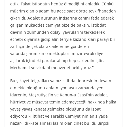
ettik. Fakat istibdatın henüz ölmediğini anladık. Çünkü
mücrim olan o adam bu gece saat dörtte tevkifhaneden
çıkarıldı. Adalet nurunun intişarına canını feda ederek
çalışan mukaddes cemiyet bize de baksın. İstibdat
devrinin zulmünden dolayı yavrularını terkederek
ecnebi diyarına gidip alın teriyle kazandıkları parayı bir
zarf içinde çek olarak ailelerine gönderen
vatandaşlarımızın o mektupları, muzır evrak diye
açılarak içindeki paralar alınıp hep sarfedilmiştir.
Merhamet ve vicdani muavenet bekliyoruz.”
Bu şikayet telgrafları yalnız istibdat idaresinin devam
etmekte olduğunu anlatmıyor, aynı zamanda yeni
idarenin, Meşrutiyet’in ve Kanun-u Esasi’nin adalet,
hürriyet ve müsavat temin edemeyeceği hakkında halka
yavaş yavaş kanaat gelmekte olduğunu da isbat
ediyordu ki İttihat ve Terakki Cemiyeti’nin en ziyade
nazar-ı dikkate alması lazım olan cihet bu idi. Birçok