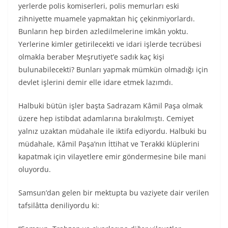
yerlerde polis komiserleri, polis memurları eski
zihniyette muamele yapmaktan hiç çekinmiyorlardı.
Bunların hep birden azledilmelerine imkân yoktu.
Yerlerine kimler getirilecekti ve idari işlerde tecrübesi
olmakla beraber Meşrutiyet’e sadık kaç kişi
bulunabilecekti? Bunları yapmak mümkün olmadığı için
devlet işlerini demir elle idare etmek lazımdı.
Halbuki bütün işler başta Sadrazam Kâmil Paşa olmak
üzere hep istibdat adamlarına bırakılmıştı. Cemiyet
yalnız uzaktan müdahale ile iktifa ediyordu. Halbuki bu
müdahale, Kâmil Paşa’nın İttihat ve Terakki klüplerini
kapatmak için vilayetlere emir göndermesine bile mani
oluyordu.
Samsun’dan gelen bir mektupta bu vaziyete dair verilen
tafsilâtta deniliyordu ki: