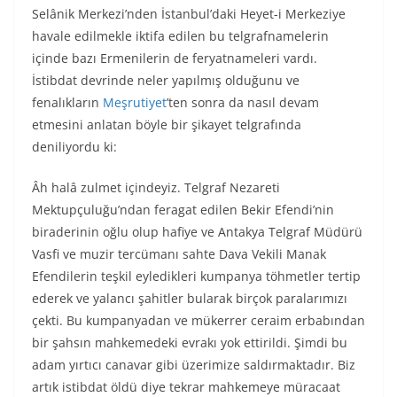
Selânik Merkezi’nden İstanbul’daki Heyet-i Merkeziye
havale edilmekle iktifa edilen bu telgrafnamelerin
içinde bazı Ermenilerin de feryatnameleri vardı.
İstibdat devrinde neler yapılmış olduğunu ve
fenalıkların
Meşrutiyet
’ten sonra da nasıl devam
etmesini anlatan böyle bir şikayet telgrafında
deniliyordu ki:
Âh halâ zulmet içindeyiz. Telgraf Nezareti
Mektupçuluğu’ndan feragat edilen Bekir Efendi’nin
biraderinin oğlu olup hafiye ve Antakya Telgraf Müdürü
Vasfi ve muzir tercümanı sahte Dava Vekili Manak
Efendilerin teşkil eyledikleri kumpanya töhmetler tertip
ederek ve yalancı şahitler bularak birçok paralarımızı
çekti. Bu kumpanyadan ve mükerrer ceraim erbabından
bir şahsın mahkemedeki evrakı yok ettirildi. Şimdi bu
adam yırtıcı canavar gibi üzerimize saldırmaktadır. Biz
artık istibdat öldü diye tekrar mahkemeye müracaat