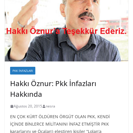
PKK İNFAZLARI
Hakkı Öznur: Pkk İnfazları
Hakkında
Ağustos 20, 2015
nesra
EN ÇOK KÜRT ÖLDÜREN ÖRGÜT OLAN PKK, KENDİ
İÇİNDE BİNLERCE MİLİTANINI İNFAZ ETMİŞTİR PKK
kararlarını ve Öcalan’ı eleştiren kişiler “Lolan’a