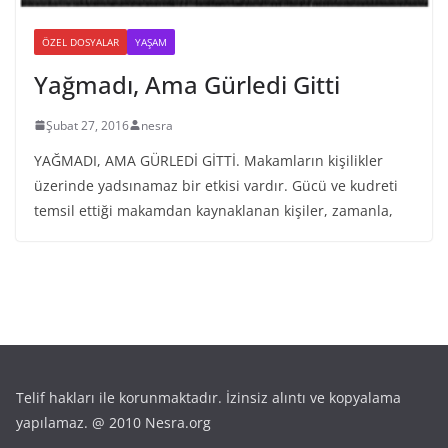
ÖZEL DOSYALAR
YAŞAM
Yağmadı, Ama Gürledi Gitti
Şubat 27, 2016
nesra
YAĞMADI, AMA GÜRLEDİ GİTTİ. Makamların kişilikler
üzerinde yadsınamaz bir etkisi vardır. Gücü ve kudreti
temsil ettiği makamdan kaynaklanan kişiler, zamanla,
Telif hakları ile korunmaktadır. İzinsiz alıntı ve kopyalama
yapılamaz. @ 2010 Nesra.org