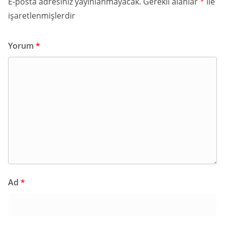
E-posta adresiniz yayınlanmayacak.
Gerekli alanlar
*
ile
işaretlenmişlerdir
Yorum
*
Ad
*