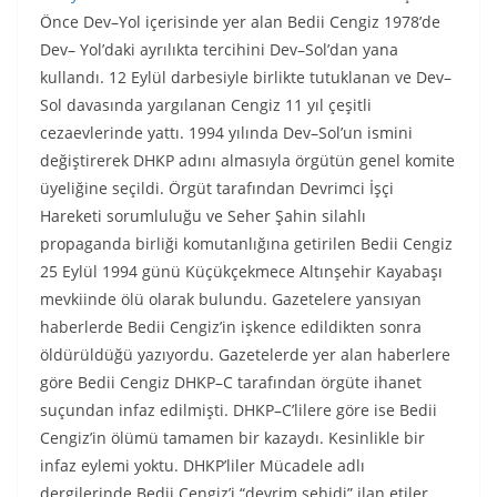
Önce Dev–Yol içerisinde yer alan Bedii Cengiz 1978’de
Dev– Yol’daki ayrılıkta tercihini Dev–Sol’dan yana
kullandı. 12 Eylül darbesiyle birlikte tutuklanan ve Dev–
Sol davasında yargılanan Cengiz 11 yıl çeşitli
cezaevlerinde yattı. 1994 yılında Dev–Sol’un ismini
değiştirerek DHKP adını almasıyla örgütün genel komite
üyeliğine seçildi. Örgüt tarafından Devrimci İşçi
Hareketi sorumluluğu ve Seher Şahin silahlı
propaganda birliği komutanlığına getirilen Bedii Cengiz
25 Eylül 1994 günü Küçükçekmece Altınşehir Kayabaşı
mevkiinde ölü olarak bulundu. Gazetelere yansıyan
haberlerde Bedii Cengiz’in işkence edildikten sonra
öldürüldüğü yazıyordu. Gazetelerde yer alan haberlere
göre Bedii Cengiz DHKP–C tarafından örgüte ihanet
suçundan infaz edilmişti. DHKP–C’lilere göre ise Bedii
Cengiz’in ölümü tamamen bir kazaydı. Kesinlikle bir
infaz eylemi yoktu. DHKP’liler Mücadele adlı
dergilerinde Bedii Cengiz’i “devrim şehidi” ilan etiler.