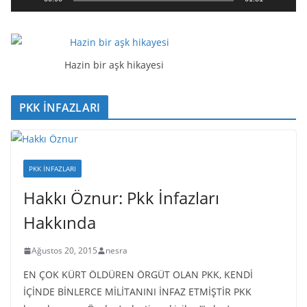
t
ı
c
ı
Hazin bir aşk hikayesi
PKK İNFAZLARI
PKK İNFAZLARI
Hakkı Öznur: Pkk İnfazları
Hakkında
Ağustos 20, 2015
nesra
EN ÇOK KÜRT ÖLDÜREN ÖRGÜT OLAN PKK, KENDİ
İÇİNDE BİNLERCE MİLİTANINI İNFAZ ETMİŞTİR PKK