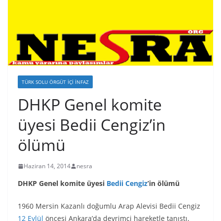
TÜRK SOLU ÖRGÜT İÇI İNFAZ
DHKP Genel komite
üyesi Bedii Cengiz’in
ölümü
Haziran 14, 2014
nesra
DHKP Genel komite üyesi
Bedii Cengiz
’in ölümü
1960 Mersin Kazanlı doğumlu Arap Alevisi Bedii Cengiz
12 Eylül
öncesi Ankara’da devrimci hareketle tanıştı.