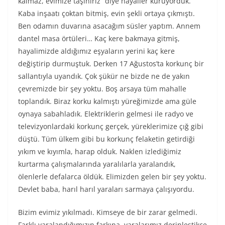
kalmaz, evimize taşınırız” diye hayaller kuruyorduk.
Kaba inşaatı çoktan bitmiş, evin şekli ortaya çıkmıştı.
Ben odamın duvarına asacağım süsler yaptım. Annem
dantel masa örtüleri… Kaç kere bakmaya gitmiş,
hayalimizde aldığımız eşyaların yerini kaç kere
değiştirip durmuştuk. Derken 17 Ağustos’ta korkunç bir
sallantıyla uyandık. Çok şükür ne bizde ne de yakın
çevremizde bir şey yoktu. Boş arsaya tüm mahalle
toplandık. Biraz korku kalmıştı yüreğimizde ama güle
oynaya sabahladık. Elektriklerin gelmesi ile radyo ve
televizyonlardaki korkunç gerçek, yüreklerimize çığ gibi
düştü. Tüm ülkem gibi bu korkunç felaketin getirdiği
yıkım ve kıyımla, harap olduk. Naklen izlediğimiz
kurtarma çalışmalarında yaralılarla yaralandık,
ölenlerle defalarca öldük. Elimizden gelen bir şey yoktu.
Devlet baba, harıl harıl yaraları sarmaya çalışıyordu.
Bizim evimiz yıkılmadı. Kimseye de bir zarar gelmedi.
Farklı yaralandığımızın farkına, yaralarımız derinleştikçe