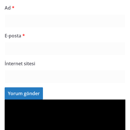
Ad
*
E-posta
*
İnternet sitesi
V
i
d
e