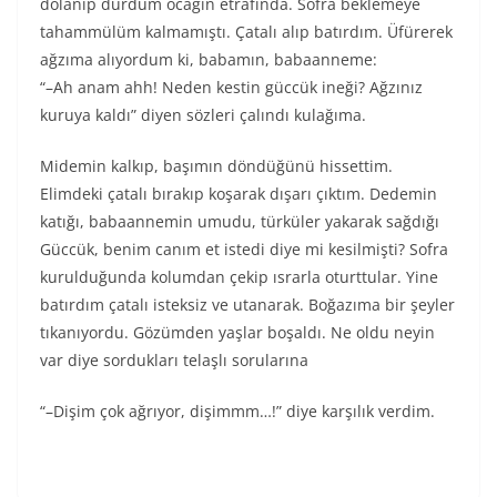
dolanıp durdum ocağın etrafında. Sofra beklemeye
tahammülüm kalmamıştı. Çatalı alıp batırdım. Üfürerek
ağzıma alıyordum ki, babamın, babaanneme:
“–Ah anam ahh! Neden kestin güccük ineği? Ağzınız
kuruya kaldı” diyen sözleri çalındı kulağıma.
Midemin kalkıp, başımın döndüğünü hissettim.
Elimdeki çatalı bırakıp koşarak dışarı çıktım. Dedemin
katığı, babaannemin umudu, türküler yakarak sağdığı
Güccük, benim canım et istedi diye mi kesilmişti? Sofra
kurulduğunda kolumdan çekip ısrarla oturttular. Yine
batırdım çatalı isteksiz ve utanarak. Boğazıma bir şeyler
tıkanıyordu. Gözümden yaşlar boşaldı. Ne oldu neyin
var diye sordukları telaşlı sorularına
“–Dişim çok ağrıyor, dişimmm…!” diye karşılık verdim.