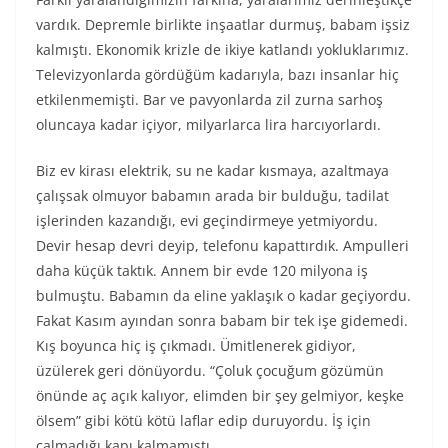
vardık. Depremle birlikte inşaatlar durmuş, babam işsiz
kalmıştı. Ekonomik krizle de ikiye katlandı yokluklarımız.
Televizyonlarda gördüğüm kadarıyla, bazı insanlar hiç
etkilenmemişti. Bar ve pavyonlarda zil zurna sarhoş
oluncaya kadar içiyor, milyarlarca lira harcıyorlardı.
Biz ev kirası elektrik, su ne kadar kısmaya, azaltmaya
çalışsak olmuyor babamın arada bir bulduğu, tadilat
işlerinden kazandığı, evi geçindirmeye yetmiyordu.
Devir hesap devri deyip, telefonu kapattırdık. Ampulleri
daha küçük taktık. Annem bir evde 120 milyona iş
bulmuştu. Babamın da eline yaklaşık o kadar geçiyordu.
Fakat Kasım ayından sonra babam bir tek işe gidemedi.
Kış boyunca hiç iş çıkmadı. Ümitlenerek gidiyor,
üzülerek geri dönüyordu. “Çoluk çocuğum gözümün
önünde aç açık kalıyor, elimden bir şey gelmiyor, keşke
ölsem” gibi kötü kötü laflar edip duruyordu. İş için
çalmadığı kapı kalmamıştı.