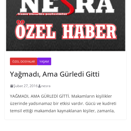
ÖZEL DOSYALAR
YAŞAM
Yağmadı, Ama Gürledi Gitti
Şubat 27, 2016
nesra
YAĞMADI, AMA GÜRLEDİ GİTTİ. Makamların kişilikler
üzerinde yadsınamaz bir etkisi vardır. Gücü ve kudreti
temsil ettiği makamdan kaynaklanan kişiler, zamanla,