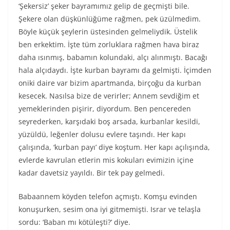
‘Şekersiz’ şeker bayramımız gelip de geçmişti bile.
Şekere olan düşkünlüğüme rağmen, pek üzülmedim.
Böyle küçük şeylerin üstesinden gelmeliydik. Üstelik
ben erkektim. İşte tüm zorluklara rağmen hava biraz
daha ısınmış, babamın kolundaki, alçı alınmıştı. Bacağı
hala alçıdaydı. İşte kurban bayramı da gelmişti. İçimden
oniki daire var bizim apartmanda, birçoğu da kurban
kesecek. Nasılsa bize de verirler; Annem sevdiğim et
yemeklerinden pişirir, diyordum. Ben pencereden
seyrederken, karşıdaki boş arsada, kurbanlar kesildi,
yüzüldü, leğenler dolusu evlere taşındı. Her kapı
çalışında, ‘kurban payı’ diye koştum. Her kapı açılışında,
evlerde kavrulan etlerin mis kokuları evimizin içine
kadar davetsiz yayıldı. Bir tek pay gelmedi.
Babaannem köyden telefon açmıştı. Komşu evinden
konuşurken, sesim ona iyi gitmemişti. Israr ve telaşla
sordu: ‘Baban mı kötüleşti?’ diye.