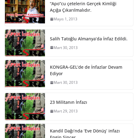
“Apo”cu çetelerin Gerçek Kimliği
Açığa Çıkarılmalıdır.
Mayıs 1, 2013
Salih Tatoğlu Almanya’da İnfaz Edildi.
Mart 30, 2013
KONGRA-GEL’de de İnfazlar Devam
Ediyor
Mart 30, 2013
23 Militanın İnfazı
Mart 29, 2013
Kandil Dağı’nda ‘Eve Dönüş’ infazı
Engin Sincer