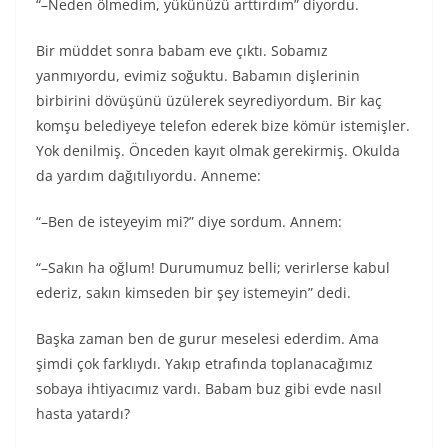
“–Neden ölmedim, yükünüzü arttırdım” diyordu.
Bir müddet sonra babam eve çıktı. Sobamız
yanmıyordu, evimiz soğuktu. Babamın dişlerinin
birbirini dövüşünü üzülerek seyrediyordum. Bir kaç
komşu belediyeye telefon ederek bize kömür istemişler.
Yok denilmiş. Önceden kayıt olmak gerekirmiş. Okulda
da yardım dağıtılıyordu. Anneme:
“–Ben de isteyeyim mi?” diye sordum. Annem:
“–Sakın ha oğlum! Durumumuz belli; verirlerse kabul
ederiz, sakın kimseden bir şey istemeyin” dedi.
Başka zaman ben de gurur meselesi ederdim. Ama
şimdi çok farklıydı. Yakıp etrafında toplanacağımız
sobaya ihtiyacımız vardı. Babam buz gibi evde nasıl
hasta yatardı?