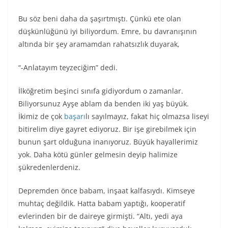
Bu söz beni daha da şaşırtmıştı. Çünkü ete olan
düşkünlüğünü iyi biliyordum. Emre, bu davranışının
altında bir şey aramamdan rahatsızlık duyarak,
“-Anlatayım teyzeciğim” dedi.
İlköğretim beşinci sınıfa gidiyordum o zamanlar.
Biliyorsunuz Ayşe ablam da benden iki yaş büyük.
İkimiz de çok
başarı
lı sayılmayız, fakat hiç olmazsa liseyi
bitirelim diye gayret ediyoruz. Bir işe girebilmek için
bunun şart olduğuna inanıyoruz. Büyük hayallerimiz
yok. Daha kötü günler gelmesin deyip halimize
şükredenlerdeniz.
Depremden önce babam, inşaat kalfasıydı. Kimseye
muhtaç değildik. Hatta babam yaptığı, kooperatif
evlerinden bir de daireye girmişti. “Altı, yedi aya