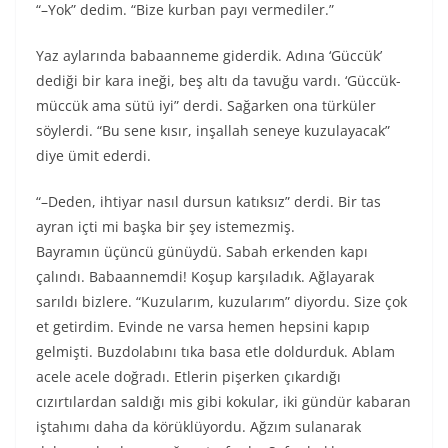
“–Yok” dedim. “Bize kurban payı vermediler.”
Yaz aylarında babaanneme giderdik. Adına ‘Güccük’
dediği bir kara ineği, beş altı da tavuğu vardı. ‘Güccük-
müccük ama sütü iyi” derdi. Sağarken ona türküler
söylerdi. “Bu sene kısır, inşallah seneye kuzulayacak”
diye ümit ederdi.
“–Deden, ihtiyar nasıl dursun katıksız” derdi. Bir tas
ayran içti mi başka bir şey istemezmiş.
Bayramın üçüncü günüydü. Sabah erkenden kapı
çalındı. Babaannemdi! Koşup karşıladık. Ağlayarak
sarıldı bizlere. “Kuzularım, kuzularım” diyordu. Size çok
et getirdim. Evinde ne varsa hemen hepsini kapıp
gelmişti. Buzdolabını tıka basa etle doldurduk. Ablam
acele acele doğradı. Etlerin pişerken çıkardığı
cızırtılardan saldığı mis gibi kokular, iki gündür kabaran
iştahımı daha da körüklüyordu. Ağzım sulanarak