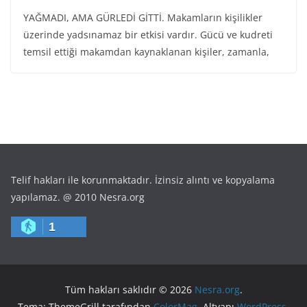
YAĞMADI, AMA GÜRLEDİ GİTTİ. Makamların kişilikler
üzerinde yadsınamaz bir etkisi vardır. Gücü ve kudreti
temsil ettiği makamdan kaynaklanan kişiler, zamanla,
Telif hakları ile korunmaktadır. İzinsiz alıntı ve kopyalama
yapılamaz. @ 2010 Nesra.org
1
Tüm hakları saklıdır © 2026
Nesra.org
.
Tema: ThemeGrill tarafından
ColorMag
. Altyapı
WordPress
.