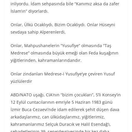
inliyordu. İdam sehpasında bile “Kanımız aksa da zafer
İslam’ın” diyorlardı.
Onlar, Ülkü Ocaklıydı, Bizim Ocaklıydı. Onlar Hüseyni
sevdaya sahip Alperenlerdi,
Onlar, Mahpushanelerin “Yusufiye” olmasında “Taş
Medrese” olmasında büyük emeği olan Feda kuşağının
yiğitlerinden, kahramanlarındandır.
Onlar zindanları Medrese-i Yusufiye’ye çeviren Yusuf
yüzlülerdir
ABD/NATO uşağı, CIA’nın “bizim çocukları”, 5’li Konsey’in
12 Eylül cuntacılarının emriyle 5 Haziran 1983 günü
İzmir Buca Cezaevi’nde idam edilerek şehit düşen dava
arkadaşlarımız, can ülküdaşlarımız, yiğitlerimiz,
kahramanlarımız Selçuk Duracık ve Halil Esendağ’ı,
şehadetlerinin 39. seneidevriyesinde bir kez daha