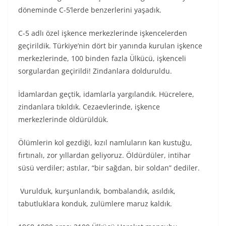
döneminde C-5’lerde benzerlerini yaşadık.
C-5 adlı özel işkence merkezlerinde işkencelerden
geçirildik. Türkiye’nin dört bir yanında kurulan işkence
merkezlerinde, 100 binden fazla Ülkücü, işkenceli
sorgulardan geçirildi! Zindanlara dolduruldu.
İdamlardan geçtik, idamlarla yargılandık. Hücrelere,
zindanlara tıkıldık. Cezaevlerinde, işkence
merkezlerinde öldürüldük.
Ölümlerin kol gezdiği, kızıl namluların kan kustuğu,
fırtınalı, zor yıllardan geliyoruz. Öldürdüler, intihar
süsü verdiler; astılar, “bir sağdan, bir soldan” dediler.
Vurulduk, kurşunlandık, bombalandık, asıldık,
tabutluklara konduk, zulümlere maruz kaldık.