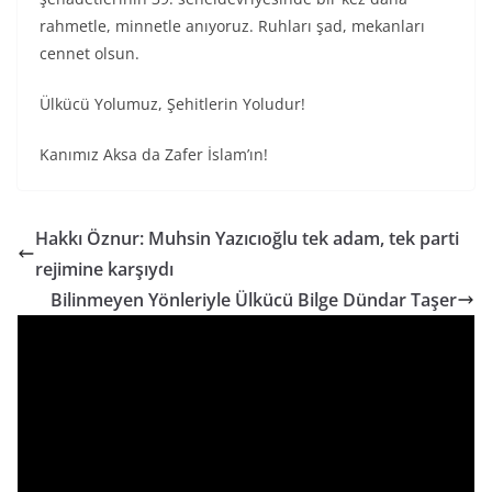
rahmetle, minnetle anıyoruz. Ruhları şad, mekanları
cennet olsun.
Ülkücü Yolumuz, Şehitlerin Yoludur!
Kanımız Aksa da Zafer İslam’ın!
Hakkı Öznur: Muhsin Yazıcıoğlu tek adam, tek parti
rejimine karşıydı
Bilinmeyen Yönleriyle Ülkücü Bilge Dündar Taşer
V
i
d
e
o
o