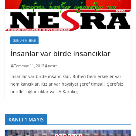
GÜNÜN MISRASI
İnsanlar var birde insancıklar
Temmuz 11, 2013
nesra
İnsanlar var birde insancıklar, Ruhen hem erkekler var
hem kancıklar, Kızlar var haysiyet şeref timsali, Şerefsiz
herifler oğlancıklar var. A.Karakoç
KANLI 1 MAYIS