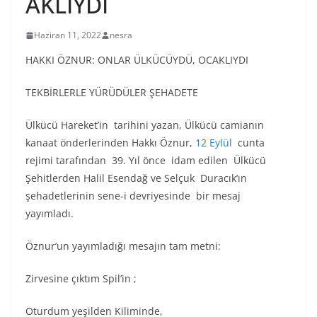
AKLIYDI
Haziran 11, 2022
nesra
HAKKI ÖZNUR: ONLAR ÜLKÜCÜYDÜ, OCAKLIYDI
TEKBİRLERLE YÜRÜDÜLER ŞEHADETE
Ülkücü Hareket’in tarihini yazan, Ülkücü camianın
kanaat önderlerinden Hakkı Öznur,
12 Eylül
cunta
rejimi tarafından 39. Yıl önce idam edilen Ülkücü
Şehitlerden Halil Esendağ ve Selçuk Duracık’ın
şehadetlerinin sene-i devriyesinde bir mesaj
yayımladı.
Öznur’un yayımladığı mesajın tam metni:
Zirvesine çıktım Spil’in ;
Oturdum yeşilden Kiliminde,