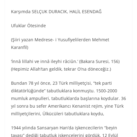
Karşımda SELÇUK DURACIK, HALİL ESENDAĞ
Ufuklar Ötesinde
(Şiiri yazan Medrese- i Yusufiyelilerden Mehmet
Karanfil)
‘İnnâ lillahi ve innâ ileyhi râciûn.’ (Bakara Suresi, 156)
(Hepimiz Allah’tan geldik, tekrar O’na döneceğiz.)
Bundan 78 yıl önce, 23 Türk milliyetçisi, “tek parti
diktatörlüğünde” tabutluklara konmuştu. 1500-2000
mumluk ampulleri, tabutluklarda başlarına koydular. 36
yıl sonra bu sefer Amerikancı Kenanist rejim, yine Türk
milliyetçilerini, Ülkücüleri tabutluklara koydu,
1944 yılında Sansaryan Han’da işkencecilerin “beyin
tavası” dediği tabutluk işkencelerini gördük. 12 Eylül