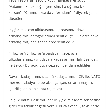
1968-1980 arası 2100 Ülkücü Hareket mensubu,
“Vatanım! Ha ekmeğini yemişim, ha uğruna kızıl
kurşun”, “Kanımız aksa da zafer İslam’ın” diyerek şehit
düştüler.
9 yiğidimiz, can ülküdaşımız, gardaşımız, dava
arkadaşımız, darağaçlarında şehit düştü. Onlarca dava
arkadaşımız, hapishanelerde şehit edildi.
4 Haziran’ı 5 Haziran’a bağlayan gece, aziz
ülküdaşlarımız yiğit dava arkadaşlarımız Halil Esendağ
ile Selçuk Duracık, Buca cezaevinde idam edildiler.
Dava arkadaşlarımızı, can ülküdaşlarımızı, CIA ile, NATO
merkezli Gladyo ile beraber çalışan, onların maşası,
işbirlikçileri olan cunta rejimi astı.
Selçuk’umuz, Halil’imiz, her iki yiğidimiz idam sehpasına
giderken tekbirler getiriyordu. Buca Cezaevi, tekbirlerle