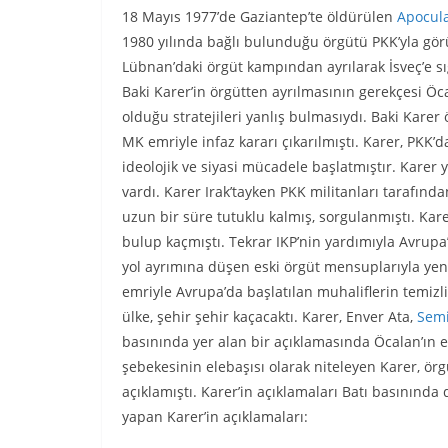
18 Mayıs 1977’de Gaziantep’te öldürülen
Apocul
1980 yılında bağlı bulunduğu örgütü PKK’yla gö
Lübnan’daki örgüt kampından ayrılarak İsveç’e sığ
Baki Karer’in örgütten ayrılmasının gerekçesi Öca
olduğu stratejileri yanlış bulmasıydı. Baki Kare
MK emriyle infaz kararı çıkarılmıştı. Karer, PKK’
ideolojik ve siyasi mücadele başlatmıştır. Karer y
vardı. Karer Irak’tayken PKK militanları tarafında
uzun bir süre tutuklu kalmış, sorgulanmıştı. Kar
bulup kaçmıştı. Tekrar IKP’nin yardımıyla Avrupa
yol ayrımına düşen eski örgüt mensuplarıyla yeni
emriyle Avrupa’da başlatılan muhaliflerin temizl
ülke, şehir şehir kaçacaktı. Karer, Enver Ata,
Sem
basınında yer alan bir açıklamasında Öcalan’ın e
şebekesinin elebaşısı olarak niteleyen Karer, örg
açıklamıştı. Karer’in açıklamaları Batı basınınd
yapan Karer’in açıklamaları: