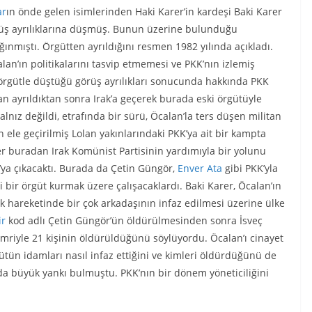
ar
ın önde gelen isimlerinden Haki Karer’in kardeşi Baki Karer
rüş ayrılıklarına düşmüş. Bunun üzerine bulunduğu
ınmıştı. Örgütten ayrıldığını resmen 1982 yılında açıkladı.
lan’ın politikalarını tasvip etmemesi ve PKK’nın izlemiş
r örgütle düştüğü görüş ayrılıkları sonucunda hakkında PKK
dan ayrıldıktan sonra Irak’a geçerek burada eski örgütüyle
alnız değildi, etrafında bir sürü, Öcalan’la ters düşen militan
n ele geçirilmiş Lolan yakınlarındaki PKK’ya ait bir kampta
er buradan Irak Komünist Partisinin yardımıyla bir yolunu
’ya çıkacaktı. Burada da Çetin Güngör,
Enver Ata
gibi PKK’yla
 bir örgüt kurmak üzere çalışacaklardı. Baki Karer, Öcalan’ın
ik hareketinde bir çok arkadaşının infaz edilmesi üzerine ülke
ir
kod adlı Çetin Güngör’ün öldürülmesinden sonra İsveç
mriyle 21 kişinin öldürüldüğünü söylüyordu. Öcalan’ı cinayet
ütün idamları nasıl infaz ettiğini ve kimleri öldürdüğünü de
a da büyük yankı bulmuştu. PKK’nın bir dönem yöneticiliğini