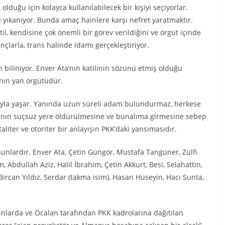
z olduğu için kolayca kullanılabilecek bir kişiyi seçiyorlar.
i yıkanıyor. Bunda amaç hainlere karşı nefret yaratmaktır.
til, kendisine çok önemli bir görev verildiğini ve örgüt içinde
çlarla, trans halinde idamı gerçekleştiriyor.
 biliniyor. Enver Ata’nın katilinin sözünü etmiş olduğu
’nın yan örgütüdür.
uyla yaşar. Yanında uzun süreli adam bulundurmaz, herkese
tanın suçsuz yere öldürülmesine ve bunalıma girmesine sebep
liter ve otoriter bir anlayışın PKK’daki yansımasıdır.
unlardır. Enver Ata, Çetin Güngör, Mustafa Tangüner, Zülfi
Abdullah Aziz, Halil İbrahim, Çetin Akkurt, Besi, Selahattin,
 Bircan Yıldız, Serdar (takma isim), Hasan Hüseyin, Hacı Sunta,
ınlarda ve Öcalan tarafından PKK kadrolarına dağıtılan