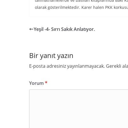
talimatnamelerde ve basılan kitaplarında Baki K
olarak gösterilmektedir. Karer halen PKK korkus
Yeşil -4- Sırrı Sakık Anlatıyor.
Bir yanıt yazın
E-posta adresiniz yayınlanmayacak.
Gerekli al
Yorum
*