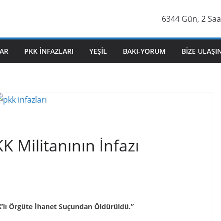
6344 Gün, 2 Saa
AR
PKK İNFAZLARI
YEŞIL
BAKI-YORUM
BIZE ULAŞI
K Militanının İnfazı
KK’lı Örgüte İhanet Suçundan Öldürüldü.”