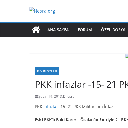
Skip
to
content
ANA SAYFA
FORUM
ÖZEL DOSYAL
PKK İNFAZLARI
PKK infazlar -15- 21 PK
Şubat 19, 2013
nesra
PKK
infazlar
-15- 21 PKK Militanının İnfazı
Eski PKK’lı Baki Karer: “Öcalan’ın Emriyle 21 P