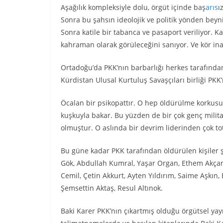
Aşağılık kompleksiyle dolu, örgüt içinde baş
arıs
ı
Sonra bu şahsın ideolojik ve politik yönden beyn
Sonra katile bir tabanca ve pasaport veriliyor. Ka
kahraman olarak görüleceğini sanıyor. Ve kör inan
Ortadoğu’da PKK’nın barbarlığı herkes tarafından
Kürdistan Ulusal Kurtuluş Savaşçıları birliği PKK
Öcalan bir psikopattır. O hep öldürülme korkus
kuşkuyla bakar. Bu yüzden de bir çok genç mili
olmuştur. O aslında bir devrim liderinden çok tota
Bu güne kadar PKK tarafından öldürülen kişiler ş
Gök, Abdullah Kumral, Yaşar Organ, Ethem Akçam, 
Cemil, Çetin Akkurt, Ayten Yıldırım, Saime Aşkın,
Şemsettin Aktaş, Resul Altınok.
Baki Karer PKK’nın çıkartmış olduğu örgütsel yay