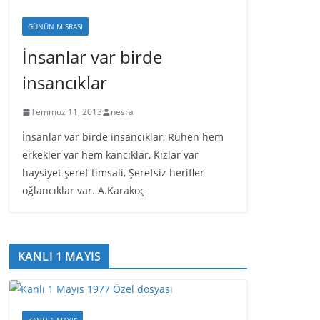
GÜNÜN MISRASI
İnsanlar var birde
insancıklar
Temmuz 11, 2013
nesra
İnsanlar var birde insancıklar, Ruhen hem
erkekler var hem kancıklar, Kızlar var
haysiyet şeref timsali, Şerefsiz herifler
oğlancıklar var. A.Karakoç
KANLI 1 MAYIS