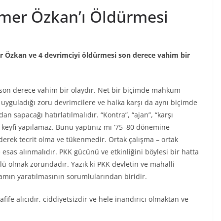
mer Özkan’ı Öldürmesi
r Özkan ve 4 devrimciyi öldürmesi son derece vahim bir
son derece vahim bir olaydır. Net bir biçimde mahkum
ı uyguladığı zoru devrimcilere ve halka karşı da aynı biçimde
 sapacağı hatırlatılmalıdır. “Kontra”, “ajan”, “karşı
 keyfi yapılamaz. Bunu yaptınız mı ‘75–80 dönemine
derek tecrit olma ve tükenmedir. Ortak çalışma – ortak
esas alınmalıdır. PKK gücünü ve etkinliğini böylesi bir hatta
ü olmak zorundadır. Yazık ki PKK devletin ve mahalli
tamın yaratılmasının sorumlularından biridir.
fife alıcıdır, ciddiyetsizdir ve hele inandırıcı olmaktan ve