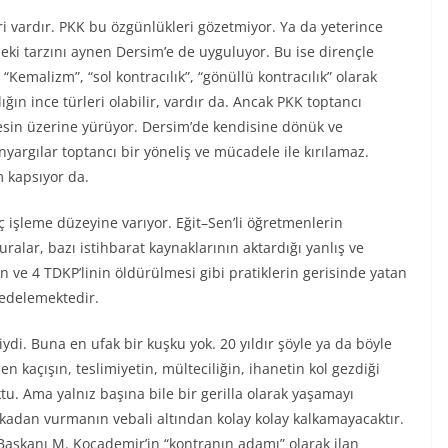
i vardır. PKK bu özgünlükleri gözetmiyor. Ya da yeterince
ki tarzını aynen Dersim’e de uyguluyor. Bu ise dirençle
“Kemalizm”, “sol kontracılık”, “gönüllü kontracılık” olarak
ığın ince türleri olabilir, vardır da. Ancak PKK toptancı
kesin üzerine yürüyor. Dersim’de kendisine dönük ve
yargılar toptancı bir yöneliş ve mücadele ile kırılamaz.
m kapsıyor da.
ç işleme düzeyine varıyor. Eğit–Sen’li öğretmenlerin
ralar, bazı istihbarat kaynaklarının aktardığı yanlış ve
n ve 4 TDKP’linin öldürülmesi gibi pratiklerin gerisinde yatan
edelemektedir.
di. Buna en ufak bir kuşku yok. 20 yıldır şöyle ya da böyle
 kaçışın, teslimiyetin, mülteciliğin, ihanetin kol gezdiği
tu. Ama yalnız başına bile bir gerilla olarak yaşamayı
arkadan vurmanın vebali altından kolay kolay kalkamayacaktır.
Başkanı M. Kocademir’in “kontranın adamı” olarak ilan