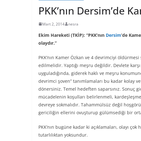
PKK’nın Dersim’de Ka
Mart 2, 2014
nesra
Ekim Hareketi (TKİP): “PKK’nın
Dersim
’de Kame
olaydır.”
PKK’nın Kamer Özkan ve 4 devrimciyi öldürmesi 
edilmelidir. Yaptığı meşru değildir. Devlete karş
uyguladığında, giderek haklı ve meşru konumundan
devrimci şoven” tanımlamaları bu kadar kolay ve
dönersiniz. Temel hedeften saparsınız. Sonuç gi
mücadelenin koşulları belirlenmeli, kardeşleşme 
devreye sokmalıdır. Tahammülsüz değil hoşgörül
gericiliğin ellerini ovuşturup gülümsediği bir or
PKK’nın bugüne kadar ki açıklamaları, olayı çok ha
tutarlılıktan yoksundur.