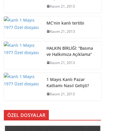
Kasım 21, 2013
MC’nin kanlı tertibi
Kasım 21, 2013
HALKIN BİRLİĞİ: “Basına
ve Halkımıza Açıklama”
Kasım 21, 2013
1 Mayıs Kanlı Pazar
Katliamı Nasıl Gelişti?
Kasım 21, 2013
ÖZEL DOSYALAR