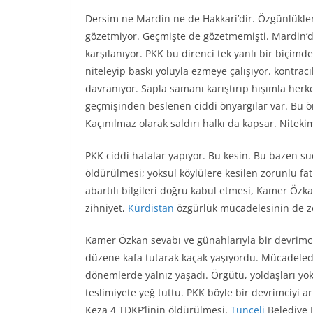
Dersim ne Mardin ne de Hakkari’dir. Özgünlükler
gözetmiyor. Geçmişte de gözetmemişti. Mardin’de
karşılanıyor. PKK bu direnci tek yanlı bir biçimde 
niteleyip baskı yoluyla ezmeye çalışıyor. kontracıl
davranıyor. Sapla samanı karıştırıp hışımla her
geçmişinden beslenen ciddi önyargılar var. Bu ön
Kaçınılmaz olarak saldırı halkı da kapsar. Niteki
PKK ciddi hatalar yapıyor. Bu kesin. Bu bazen su
öldürülmesi; yoksul köylülere kesilen zorunlu fatu
abartılı bilgileri doğru kabul etmesi, Kamer Özka
zihniyet,
Kürdistan
özgürlük mücadelesinin de z
Kamer Özkan sevabı ve günahlarıyla bir devrimciy
düzene kafa tutarak kaçak yaşıyordu. Mücadeleden
dönemlerde yalnız yaşadı. Örgütü, yoldaşları yok
teslimiyete yeğ tuttu. PKK böyle bir devrimciyi 
Keza 4 TDKP’linin öldürülmesi,
Tunceli
Belediye 