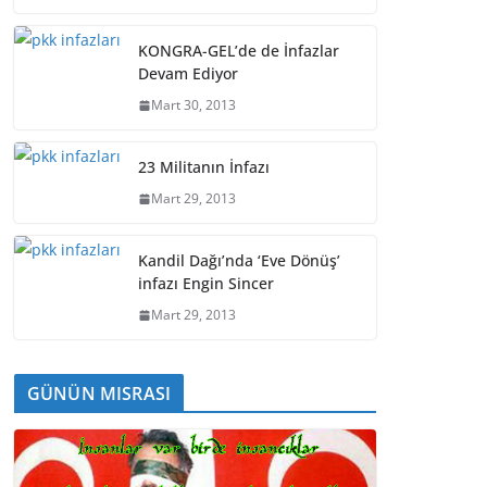
KONGRA-GEL’de de İnfazlar
Devam Ediyor
Mart 30, 2013
23 Militanın İnfazı
Mart 29, 2013
Kandil Dağı’nda ‘Eve Dönüş’
infazı Engin Sincer
Mart 29, 2013
GÜNÜN MISRASI