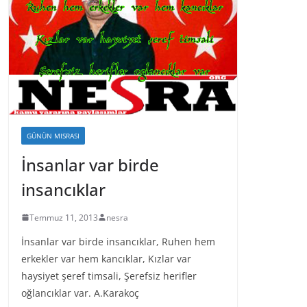
GÜNÜN MISRASI
İnsanlar var birde
insancıklar
Temmuz 11, 2013
nesra
İnsanlar var birde insancıklar, Ruhen hem
erkekler var hem kancıklar, Kızlar var
haysiyet şeref timsali, Şerefsiz herifler
oğlancıklar var. A.Karakoç