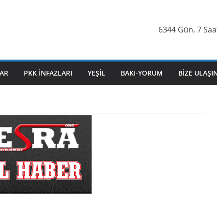
6344 Gün, 7 Saat
AR
PKK İNFAZLARI
YEŞIL
BAKI-YORUM
BIZE ULAŞI