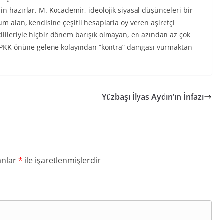
in hazırlar. M. Kocademir, ideolojik siyasal düşünceleri bir
um alan, kendisine çeşitli hesaplarla oy veren aşiretçi
tkilileriyle hiçbir dönem barışık olmayan, en azından az çok
r. PKK önüne gelene kolayından “kontra” damgası vurmaktan
Yüzbaşı İlyas Aydın’ın İnfazı
anlar
*
ile işaretlenmişlerdir