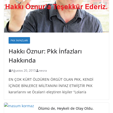
PKK İNFAZLARI
Hakkı Öznur: Pkk İnfazları
Hakkında
Ağustos 20, 2015
nesra
EN ÇOK KÜRT ÖLDÜREN ÖRGÜT OLAN PKK, KENDİ
İÇİNDE BİNLERCE MİLİTANINI İNFAZ ETMİŞTİR PKK
kararlarını ve Öcalan’ı eleştiren kişiler “Lolan’a
Ölümü de, Heykeli de Olay Oldu.