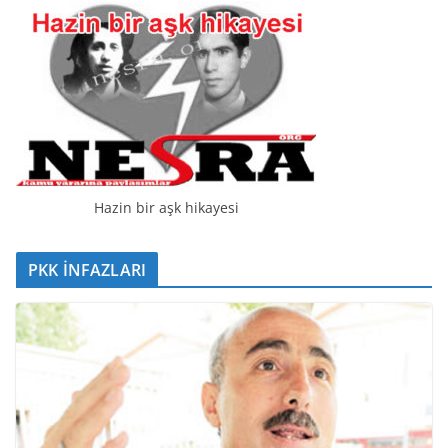
c
ı
Hazin bir aşk hikayesi
PKK İNFAZLARI