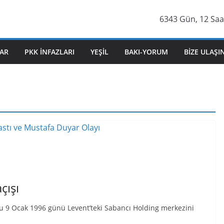
6343 Gün, 12 Saat
AR
PKK İNFAZLARI
YEŞIL
BAKI-YORUM
BIZE ULAŞI
çışı
u 9 Ocak 1996 günü Levent’teki Sabancı Holding merkezini