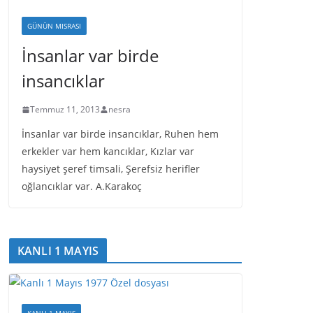
GÜNÜN MISRASI
İnsanlar var birde
insancıklar
Temmuz 11, 2013
nesra
İnsanlar var birde insancıklar, Ruhen hem
erkekler var hem kancıklar, Kızlar var
haysiyet şeref timsali, Şerefsiz herifler
oğlancıklar var. A.Karakoç
KANLI 1 MAYIS