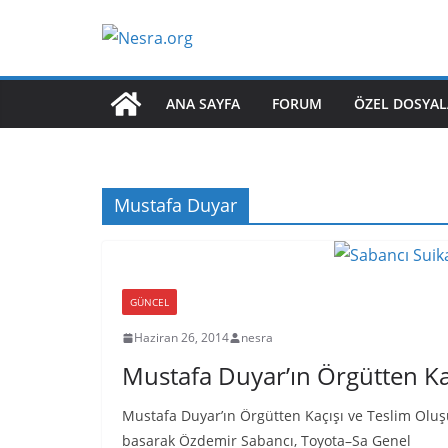
Skip
to
content
ANA SAYFA
FORUM
ÖZEL DOSYAL
Mustafa Duyar
GÜNCEL
Haziran 26, 2014
nesra
Mustafa Duyar’ın Örgütten Ka
Mustafa Duyar’ın Örgütten Kaçışı ve Teslim Oluş
basarak Özdemir Sabancı, Toyota–Sa Genel