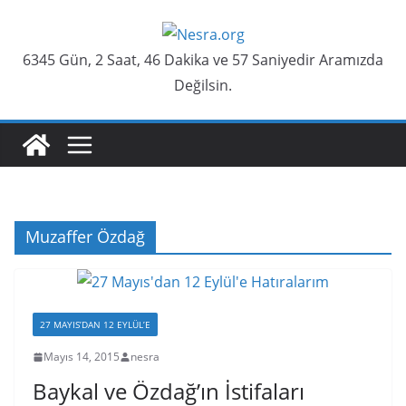
Skip
to
6345 Gün, 2 Saat, 46 Dakika ve 57 Saniyedir Aramızda
content
Değilsin.
Muzaffer Özdağ
27 MAYIS’DAN 12 EYLÜL’E
Mayıs 14, 2015
nesra
Baykal ve Özdağ’ın İstifaları