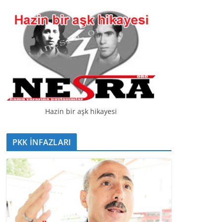
t
ı
c
ı
Hazin bir aşk hikayesi
PKK İNFAZLARI