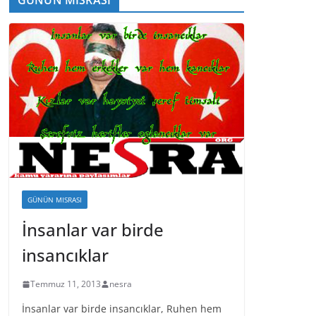
GÜNÜN MISRASI
İnsanlar var birde
insancıklar
Temmuz 11, 2013
nesra
İnsanlar var birde insancıklar, Ruhen hem