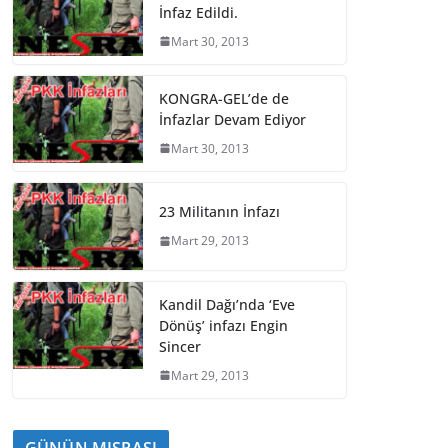
İnfaz Edildi.
Mart 30, 2013
KONGRA-GEL’de de
İnfazlar Devam Ediyor
Mart 30, 2013
23 Militanın İnfazı
Mart 29, 2013
Kandil Dağı’nda ‘Eve
Dönüş’ infazı Engin
Sincer
Mart 29, 2013
GÜNÜN MISRASI