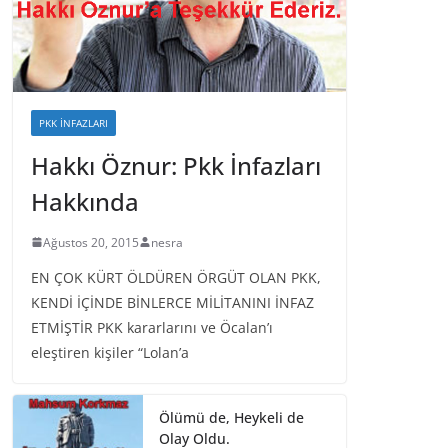
PKK İNFAZLARI
Hakkı Öznur: Pkk İnfazları
Hakkında
Ağustos 20, 2015
nesra
EN ÇOK KÜRT ÖLDÜREN ÖRGÜT OLAN PKK,
KENDİ İÇİNDE BİNLERCE MİLİTANINI İNFAZ
ETMİŞTİR PKK kararlarını ve Öcalan’ı
eleştiren kişiler “Lolan’a
Ölümü de, Heykeli de
Olay Oldu.