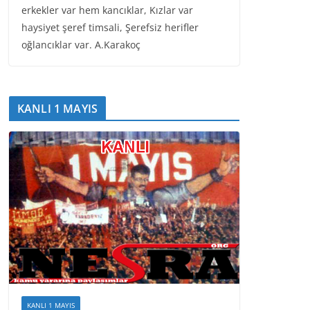
erkekler var hem kancıklar, Kızlar var
haysiyet şeref timsali, Şerefsiz herifler
oğlancıklar var. A.Karakoç
KANLI 1 MAYIS
KANLI 1 MAYIS