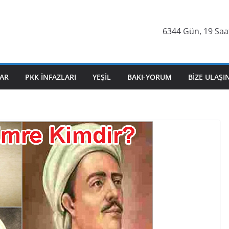
6344 Gün, 19 Saat
AR
PKK İNFAZLARI
YEŞIL
BAKI-YORUM
BIZE ULAŞI