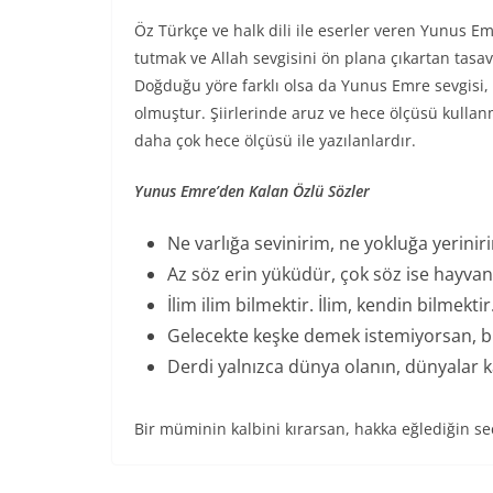
Öz Türkçe ve halk dili ile eserler veren Yunus Em
tutmak ve Allah sevgisini ön plana çıkartan tasa
Doğduğu yöre farklı olsa da Yunus Emre sevgisi, 
olmuştur. Şiirlerinde aruz ve hece ölçüsü kullanm
daha çok hece ölçüsü ile yazılanlardır.
Yunus Emre’den Kalan Özlü Sözler
Ne varlığa sevinirim, ne yokluğa yerinir
Az söz erin yüküdür, çok söz ise hayva
İlim ilim bilmektir. İlim, kendin bilmekt
Gelecekte keşke demek istemiyorsan, bu ü
Derdi yalnızca dünya olanın, dünyalar k
Bir müminin kalbini kırarsan, hakka eğlediğin se