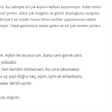
re, bu sebeple birçok kişinin kalbini kazanmıştır. Kalbi temiz
vvuf şiirleri, daha çok hoşgörü ve gönül dostluğunu vurgular.
birçok il ve ilçede Yunus Emre anıtları yapılmasına neden
ıştır. Fakat günümüze kadar gelen ve en çok sevilen şiirleri,
im. Aşkın ile avunurum, bana seni gerek seni.
n yüküdür.
ir. Sen kendini bilmezsen, bu nice okumaktır.
ç şeyi doğru seç; eşini, işini ve arkadaşını.
adar derdi vardır.
cde değildir.