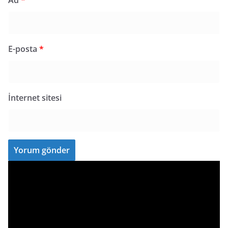
Ad
*
E-posta
*
İnternet sitesi
V
i
d
e
o