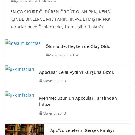
Ağustos 20, 2015
nesra
EN ÇOK KÜRT ÖLDÜREN ÖRGÜT OLAN PKK, KENDİ
İÇİNDE BİNLERCE MİLİTANINI İNFAZ ETMİŞTİR PKK
kararlarını ve Öcalan’ı eleştiren kişiler “Lolan’a
Ölümü de, Heykeli de Olay Oldu.
Ağustos 20, 2014
Apocular Celal Aydın’ı Kurşuna Dizdi.
Mayıs 9, 2013
Mehmet Uzun’un Apocular Tarafından
İnfazı
Mayıs 5, 2013
“Apo”cu çetelerin Gerçek Kimliği