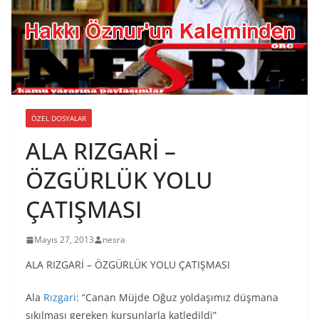
ÖZEL DOSYALAR
ALA RIZGARİ –
ÖZGÜRLÜK YOLU
ÇATIŞMASI
Mayıs 27, 2013
nesra
ALA RIZGARİ – ÖZGÜRLÜK YOLU ÇATIŞMASI
Ala
Rızgari
: “Canan Müjde Oğuz yoldaşımız düşmana
sıkılması gereken kurşunlarla katledildi”