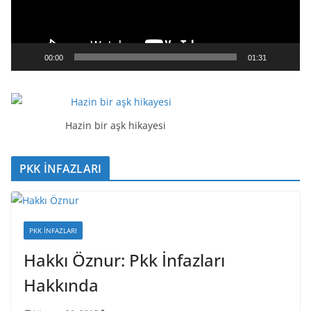
o
y
n
a
00:00
01:31
t
ı
c
ı
Hazin bir aşk hikayesi
PKK İNFAZLARI
PKK İNFAZLARI
Hakkı Öznur: Pkk İnfazları
Hakkında