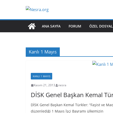
Skip
to
content
ANA SAYFA
FORUM
ÖZEL DOSYAL
Kanlı 1 Mayıs
KANLI 1 MAYIS
Kasım 21, 2013
nesra
DİSK Genel Başkan Kemal Tür
DİSK Genel Başkan Kemal Türkler: “Faşist ve Maoc
düzenlediği 1 Mayıs İşçi Bayramı ülkemizin