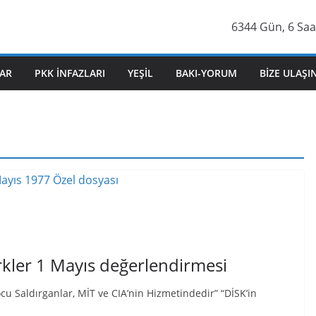
6344 Gün, 6 Saa
AR
PKK İNFAZLARI
YEŞIL
BAKI-YORUM
BIZE ULAŞI
kler 1 Mayıs değerlendirmesi
u Saldırganlar, MİT ve CIA’nin Hizmetindedir” “DİSK’in