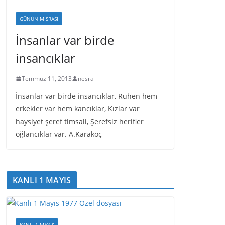
GÜNÜN MISRASI
İnsanlar var birde
insancıklar
Temmuz 11, 2013
nesra
İnsanlar var birde insancıklar, Ruhen hem
erkekler var hem kancıklar, Kızlar var
haysiyet şeref timsali, Şerefsiz herifler
oğlancıklar var. A.Karakoç
KANLI 1 MAYIS