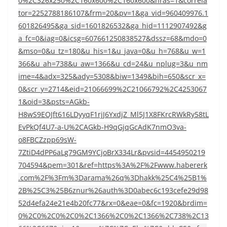
0%2C326x250%2C160x600%2C160x600&nras=1&correla
tor=2252788186107&frm=20&pv=1&ga_vid=960409976.1
601826495&ga_sid=1601826532&ga_hid=1112907492&g
a_fc=0&iag=0&icsg=607661250838527&dssz=68&mdo=0
&mso=0&u_tz=180&u_his=1&u_java=0&u_h=768&u_w=1
366&u_ah=738&u_aw=1366&u_cd=24&u_nplug=3&u_nm
ime=4&adx=325&ady=5308&biw=1349&bih=650&scr_x=
0&scr_y=2714&eid=21066699%2C21066792%2C4253067
1&oid=3&psts=AGkb-
H8wS9EOJft616LDyyqF1rjJ6YxdjZ_Ml5J1X8FKrcRWkRy58tL
EvPkQf4U7-a-U%2CAGkb-H9qGjqGcAdK7nmO3va-
o8FBCZzpp69sW-
7ZtiD4dPP6aLg79GM9YCjoBrX334Lr&pvsid=4454950219
704594&pem=301&ref=https%3A%2F%2Fwww.habererk
.com%2F%3Fm%3Darama%26q%3Dhakk%25C4%25B1%
2B%25C3%25B6znur%26auth%3D0abec6c193cefe29d98
52d4efa24e21e4b20fc77&rx=0&eae=0&fc=1920&brdim=
0%2C0%2C0%2C0%2C1366%2C0%2C1366%2C738%2C13