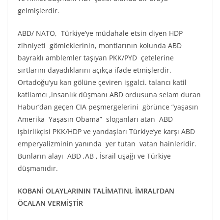
gelmişlerdir.
ABD/ NATO, Türkiye’ye müdahale etsin diyen HDP
zihniyeti gömleklerinin, montlarının kolunda ABD
bayraklı amblemler taşıyan PKK/PYD çetelerine
sırtlarını dayadıklarını açıkça ifade etmişlerdir.
Ortadoğu’yu kan gölüne çeviren işgalci. talancı katil
katliamcı ,insanlık düşmanı ABD ordusuna selam duran
Habur’dan geçen CIA peşmergelerini görünce “yaşasın
Amerika Yaşasın Obama” sloganları atan ABD
işbirlikçisi PKK/HDP ve yandaşları Türkiye’ye karşı ABD
emperyalizminin yanında yer tutan vatan hainleridir.
Bunların alayı ABD ,AB , İsrail uşağı ve Türkiye
düşmanıdır.
KOBANİ OLAYLARININ TALİMATINI, İMRALI’DAN
ÖCALAN VERMİŞTİR