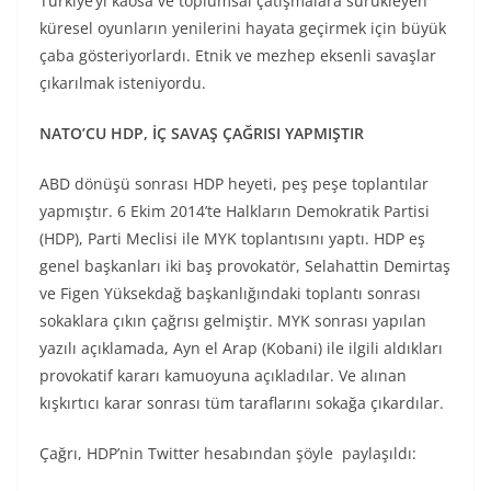
Türkiye’yi kaosa ve toplumsal çatışmalara sürükleyen
küresel oyunların yenilerini hayata geçirmek için büyük
çaba gösteriyorlardı. Etnik ve mezhep eksenli savaşlar
çıkarılmak isteniyordu.
NATO’CU HDP, İÇ SAVAŞ ÇAĞRISI YAPMIŞTIR
ABD dönüşü sonrası HDP heyeti, peş peşe toplantılar
yapmıştır. 6 Ekim 2014’te Halkların Demokratik Partisi
(HDP), Parti Meclisi ile MYK toplantısını yaptı. HDP eş
genel başkanları iki baş provokatör, Selahattin Demirtaş
ve Figen Yüksekdağ başkanlığındaki toplantı sonrası
sokaklara çıkın çağrısı gelmiştir. MYK sonrası yapılan
yazılı açıklamada, Ayn el Arap (Kobani) ile ilgili aldıkları
provokatif kararı kamuoyuna açıkladılar. Ve alınan
kışkırtıcı karar sonrası tüm taraflarını sokağa çıkardılar.
Çağrı, HDP’nin Twitter hesabından şöyle paylaşıldı: