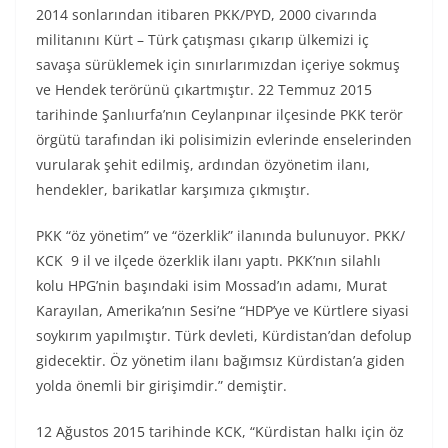
2014 sonlarından itibaren PKK/PYD, 2000 civarında
militanını Kürt – Türk çatışması çıkarıp ülkemizi iç
savaşa sürüklemek için sınırlarımızdan içeriye sokmuş
ve Hendek terörünü çıkartmıştır. 22 Temmuz 2015
tarihinde Şanlıurfa’nın Ceylanpınar ilçesinde PKK terör
örgütü tarafından iki polisimizin evlerinde enselerinden
vurularak şehit edilmiş, ardından özyönetim ilanı,
hendekler, barikatlar karşımıza çıkmıştır.
PKK “öz yönetim” ve “özerklik” ilanında bulunuyor. PKK/
KCK 9 il ve ilçede özerklik ilanı yaptı. PKK’nın silahlı
kolu HPG’nin başındaki isim Mossad’ın adamı, Murat
Karayılan, Amerika’nın Sesi’ne “HDP’ye ve Kürtlere siyasi
soykırım yapılmıştır. Türk devleti, Kürdistan’dan defolup
gidecektir. Öz yönetim ilanı bağımsız Kürdistan’a giden
yolda önemli bir girişimdir.” demiştir.
12 Ağustos 2015 tarihinde KCK, “Kürdistan halkı için öz