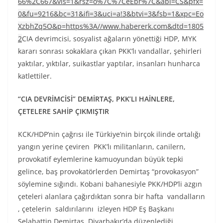
66%2C667&vis=1&rsz=o%7C%7CeEbr%7C&abl=CS&pfx=
0&fu=9216&bc=31&ifi=3&uci=a!3&btvi=3&fsb=1&xpc=Eo
XzbhZq5O&p=https%3A//www.habererk.com&dtd=1805
2
CIA devrimcisi, sosyalist ağaların yönettiği HDP, MYK
kararı sonrası sokaklara çıkan PKK’lı vandallar, şehirleri
yaktılar, yıktılar, suikastlar yaptılar, insanları hunharca
katlettiler.
“CIA DEVRİMCİSİ” DEMİRTAŞ, PKK’LI HAİNLERE,
ÇETELERE SAHİP ÇIKMIŞTIR
KCK/HDP’nin çağrısı ile Türkiye’nin birçok ilinde ortalığı
yangın yerine çeviren PKK’lı militanların, canilern,
provokatif eylemlerine kamuoyundan büyük tepki
gelince, baş provokatörlerden Demirtaş “provokasyon”
söylemine sığındı. Kobani bahanesiyle PKK/HDP’li azgın
çeteleri alanlara çağırdıktan sonra bir hafta vandalların
, çetelerin saldırılarını izleyen HDP Eş Başkanı
Selahattin Demirtaş, Diyarbakır’da düzenlediği