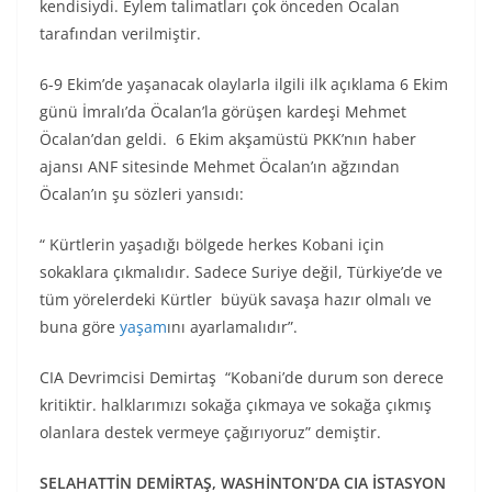
kendisiydi. Eylem talimatları çok önceden Öcalan
tarafından verilmiştir.
6-9 Ekim’de yaşanacak olaylarla ilgili ilk açıklama 6 Ekim
günü İmralı’da Öcalan’la görüşen kardeşi Mehmet
Öcalan’dan geldi. 6 Ekim akşamüstü PKK’nın haber
ajansı ANF sitesinde Mehmet Öcalan’ın ağzından
Öcalan’ın şu sözleri yansıdı:
“ Kürtlerin yaşadığı bölgede herkes Kobani için
sokaklara çıkmalıdır. Sadece Suriye değil, Türkiye’de ve
tüm yörelerdeki Kürtler büyük savaşa hazır olmalı ve
buna göre
yaşam
ını ayarlamalıdır”.
CIA Devrimcisi Demirtaş “Kobani’de durum son derece
kritiktir. halklarımızı sokağa çıkmaya ve sokağa çıkmış
olanlara destek vermeye çağırıyoruz” demiştir.
SELAHATTİN DEMİRTAŞ, WASHİNTON’DA CIA İSTASYON