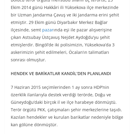
Ekim 2014 günü Hakkâri ili Yüksekova ilçe merkezinde
bir Uzman Jandarma Çavuş ve iki Jandarma erini şehit
etmiştir. 29 Ekim günü Diyarbakır Merkez Bağlar
ilçesinde, semt
pazar
ında eşi ile pazar alışverişine
çıkan Astsubay Üstçavuş Nejdet Aydoğdu’yu şehit
etmişlerdir. Bingöl’de iki polisimizin, Yüksekova’da 3
askerimizin şehit edilmeleri, Öcalan’ın talimatları
sonrası olmuştur.
HENDEK VE BARİKATLAR KANDİL’DEN PLANLANDI
7 Haziran 2015 seçimlerinden 1 ay sonra HDP’nin
özerklik ilanlarıyla destek verdiği terörde, Doğu ve
Güneydoğu’daki birçok il ve ilçe harabeye dönmüştü.
Terör örgütü PKK, çatışmaları şehir merkezlerine taşıdı.
Kazılan hendekler ve kurulan barikatlar nedeniyle bölge
kan gölüne dönmüştür.