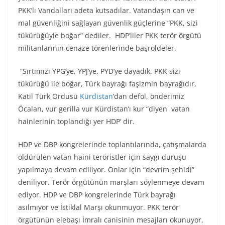
PKK’lı Vandalları adeta kutsadılar. Vatandaşın can ve
mal güvenliğini sağlayan güvenlik güçlerine “PKK, sizi
tükürüğüyle boğar” dediler. HDP’liler PKK terör örgütü
militanlarının cenaze törenlerinde başroldeler.
“Sırtımızı YPG’ye, YPJ’ye, PYD’ye dayadık, PKK sizi
tükürüğü ile boğar, Türk bayrağı faşizmin bayrağıdır,
Katil Türk Ordusu
Kürdistan
’dan defol, önderimiz
Öcalan, vur gerilla vur Kürdistan’ı kur “diyen vatan
hainlerinin toplandığı yer HDP’ dir.
HDP ve DBP kongrelerinde toplantılarında, çatışmalarda
öldürülen vatan haini teröristler için saygı duruşu
yapılmaya devam ediliyor. Onlar için “devrim şehidi”
deniliyor. Terör örgütünün marşları söylenmeye devam
ediyor. HDP ve DBP kongrelerinde Türk bayrağı
asılmıyor ve İstiklal Marşı okunmuyor. PKK terör
örgütünün elebaşı İmralı canisinin mesajları okunuyor,