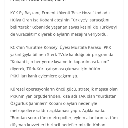
KCK Eş Başkanı, Ermeni kökenli ‘Bese Hozat’ kod adlı
Hülya Oran ise Kobani ateşinin Türkiye’yi saracağını
belirterek “Kobani’de yaşanan savaş kesinlikle Türkiye’yi
de vuracaktır” diyerek olayların mesajını veriyordu.
KCK’nın Yürütme Konseyi Üyesi Mustafa Karasu, PKK
yakınlığıyla bilinen Sterk TV’de katıldığı bir programda
“Kobani için her yerde kıyametin koparılması lazım”
diyerek, Türk-Kürt çatışması çıkması için bütün
PKK’lıları kanlı eylemlere çağırmıştı.
Küresel operasyonların öncü gücü, stratejik maşası olan
PKK’nın yan örgütlerinden, kısa adı TAK olan “Kürdistan
Özgürlük Şahinleri” Kobani olayları nedeniyle
metropollere saldırı açıklaması yaptı. Açıklamada,
“Bundan sonra tüm metropoller, eylem alanlarımız, tüm
düşman kuvvetleri birincil hedeflerimizdir. Kobani