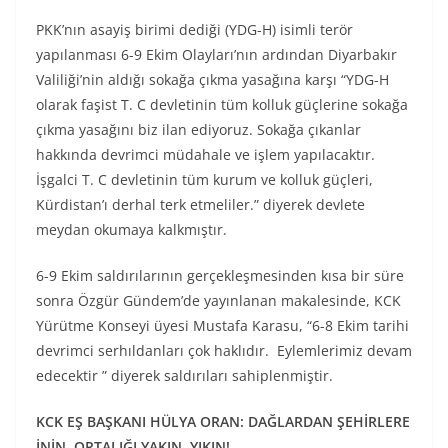
PKK’nın asayiş birimi dediği (YDG-H) isimli terör
yapılanması 6-9 Ekim Olayları’nın ardından Diyarbakır
Valiliği’nin aldığı sokağa çıkma yasağına karşı “YDG-H
olarak faşist T. C devletinin tüm kolluk güçlerine sokağa
çıkma yasağını biz ilan ediyoruz. Sokağa çıkanlar
hakkında devrimci müdahale ve işlem yapılacaktır.
İşgalci T. C devletinin tüm kurum ve kolluk güçleri,
Kürdistan’ı derhal terk etmeliler.” diyerek devlete
meydan okumaya kalkmıştır.
6-9 Ekim saldırılarının gerçekleşmesinden kısa bir süre
sonra Özgür Gündem’de yayınlanan makalesinde, KCK
Yürütme Konseyi üyesi Mustafa Karasu, “6-8 Ekim tarihi
devrimci serhıldanları çok haklıdır. Eylemlerimiz devam
edecektir ” diyerek saldırıları sahiplenmiştir.
KCK EŞ BAŞKANI HÜLYA ORAN: DAĞLARDAN ŞEHİRLERE
İNİN, ORTALIĞI YAKIN, YIKIN!