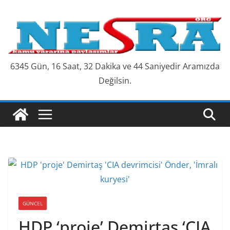
Skip
to
content
6345 Gün, 16 Saat, 32 Dakika ve 45 Saniyedir Aramızda
Değilsin.
GÜNCEL
HDP ‘proje’ Demirtaş ‘CIA