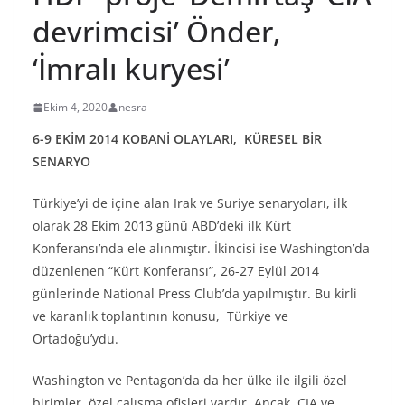
devrimcisi’ Önder,
‘İmralı kuryesi’
Ekim 4, 2020
nesra
6-9 EKİM 2014 KOBANİ OLAYLARI, KÜRESEL BİR
SENARYO
Türkiye’yi de içine alan Irak ve Suriye senaryoları, ilk
olarak 28 Ekim 2013 günü ABD’deki ilk Kürt
Konferansı’nda ele alınmıştır. İkincisi ise Washington’da
düzenlenen “Kürt Konferansı”, 26-27 Eylül 2014
günlerinde National Press Club’da yapılmıştır. Bu kirli
ve karanlık toplantının konusu, Türkiye ve
Ortadoğu’ydu.
Washington ve Pentagon’da da her ülke ile ilgili özel
birimler, özel çalışma ofisleri vardır. Ancak, CIA ve