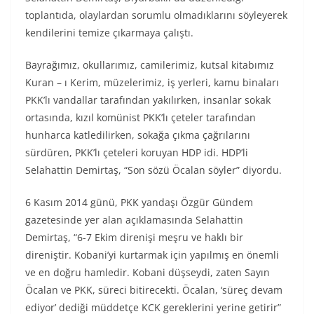
toplantıda, olaylardan sorumlu olmadıklarını söyleyerek
kendilerini temize çıkarmaya çalıştı.
Bayrağımız, okullarımız, camilerimiz, kutsal kitabımız
Kuran – ı Kerim, müzelerimiz, iş yerleri, kamu binaları
PKK’lı vandallar tarafından yakılırken, insanlar sokak
ortasında, kızıl komünist PKK’lı çeteler tarafından
hunharca katledilirken, sokağa çıkma çağrılarını
sürdüren, PKK’lı çeteleri koruyan HDP idi. HDP’li
Selahattin Demirtaş, “Son sözü Öcalan söyler” diyordu.
6 Kasım 2014 günü, PKK yandaşı Özgür Gündem
gazetesinde yer alan açıklamasında Selahattin
Demirtaş, “6-7 Ekim direnişi meşru ve haklı bir
direniştir. Kobani’yi kurtarmak için yapılmış en önemli
ve en doğru hamledir. Kobani düşseydi, zaten Sayın
Öcalan ve PKK, süreci bitirecekti. Öcalan, ‘süreç devam
ediyor’ dediği müddetçe KCK gereklerini yerine getirir”