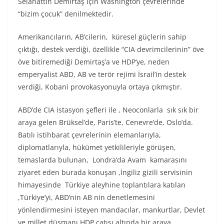
Selahattin Demirtaş için Washington çevrelerinde
“bizim çocuk” denilmektedir.
Amerikancıların, AB’cilerin, küresel güçlerin sahip
çıktığı, destek verdiği, özellikle “CIA devrimcilerinin” öve
öve bitiremediği Demirtaş’a ve HDP’ye, neden
emperyalist ABD, AB ve terör rejimi İsrail’in destek
verdiği, Kobani provokasyonuyla ortaya çıkmıştır.
ABD’de CIA istasyon şefleri ile , Neoconlarla sık sık bir
araya gelen Brüksel’de, Paris’te, Cenevre’de, Oslo’da.
Batılı istihbarat çevrelerinin elemanlarıyla,
diplomatlarıyla, hükümet yetkilileriyle görüşen,
temaslarda bulunan, Londra’da Avam kamarasını
ziyaret eden burada konuşan ,İngiliz gizili servisinin
himayesinde Türkiye aleyhine toplantılara katılan
,Türkiye’yi, ABD’nin AB nin denetlemesini
yönlendirmesini isteyen mandacılar, mankurtlar, Devlet
ve millet düşmanı HDP çatısı altında bir araya