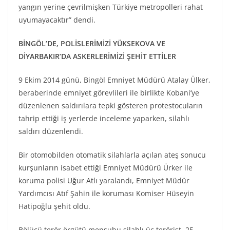
yangın yerine çevrilmişken Türkiye metropolleri rahat
uyumayacaktır” dendi.
BİNGÖL’DE, POLİSLERİMİZİ YÜKSEKOVA VE
DİYARBAKIR’DA ASKERLERİMİZİ ŞEHİT ETTİLER
9 Ekim 2014 günü, Bingöl Emniyet Müdürü Atalay Ülker,
beraberinde emniyet görevlileri ile birlikte Kobani’ye
düzenlenen saldırılara tepki gösteren protestocuların
tahrip ettiği iş yerlerde inceleme yaparken, silahlı
saldırı düzenlendi.
Bir otomobilden otomatik silahlarla açılan ateş sonucu
kurşunların isabet ettiği Emniyet Müdürü Ürker ile
koruma polisi Uğur Atlı yaralandı, Emniyet Müdür
Yardımcısı Atıf Şahin ile koruması Komiser Hüseyin
Hatipoğlu şehit oldu.
Bölücü terör örgütü mensubu silahlı üç terörist, 25