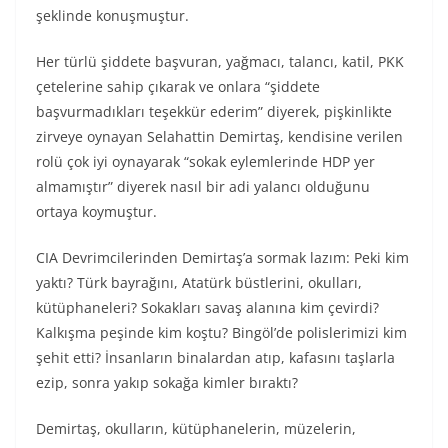
şeklinde konuşmuştur.
Her türlü şiddete başvuran, yağmacı, talancı, katil, PKK
çetelerine sahip çıkarak ve onlara “şiddete
başvurmadıkları teşekkür ederim” diyerek, pişkinlikte
zirveye oynayan Selahattin Demirtaş, kendisine verilen
rolü çok iyi oynayarak “sokak eylemlerinde HDP yer
almamıştır” diyerek nasıl bir adi yalancı olduğunu
ortaya koymuştur.
CIA Devrimcilerinden Demirtaş’a sormak lazım: Peki kim
yaktı? Türk bayrağını, Atatürk büstlerini, okulları,
kütüphaneleri? Sokakları savaş alanına kim çevirdi?
Kalkışma peşinde kim koştu? Bingöl’de polislerimizi kim
şehit etti? İnsanların binalardan atıp, kafasını taşlarla
ezip, sonra yakıp sokağa kimler bıraktı?
Demirtaş, okulların, kütüphanelerin, müzelerin,