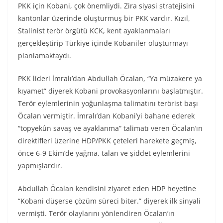
PKK için Kobani, çok önemliydi. Zira siyasi stratejisini
kantonlar üzerinde oluşturmuş bir PKK vardır. Kızıl,
Stalinist terör örgütü KCK, kent ayaklanmaları
gerçekleştirip Türkiye içinde Kobaniler oluşturmayı
planlamaktaydı.
PKK lideri İmralı’dan Abdullah Öcalan, “Ya müzakere ya
kıyamet” diyerek Kobani provokasyonlarını başlatmıştır.
Terör eylemlerinin yoğunlaşma talimatını terörist başı
Öcalan vermiştir. İmralı’dan Kobani’yi bahane ederek
“topyekûn savaş ve ayaklanma” talimatı veren Öcalan’ın
direktifleri üzerine HDP/PKK çeteleri harekete geçmiş,
önce 6-9 Ekim’de yağma, talan ve şiddet eylemlerini
yapmışlardır.
Abdullah Öcalan kendisini ziyaret eden HDP heyetine
“Kobani düşerse çözüm süreci biter.” diyerek ilk sinyali
vermişti. Terör olaylarını yönlendiren Öcalan’ın