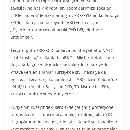
altında rahatça topraklarımıza girdiler, şehir
savaşlarına hazırlık yaptılar. Topraklarımıza sokulan
EYP’ler Kobani’de hazırlanmıştır. PKK/PYD’nin kullandığı
EYP’ler, Suriye’nin kuzeyinde ABD ve koalisyon
güçlerinin koruması altındaki PYD bölgelerinde
üretilmiştir.
Terör örgütü PKK/KCK tonlarca bomba patlattı, NATO
silahlarıyla, ağır silahlarla, (BKC – Biksi) roketatarlarla,
doçkalarla güvenlik güçlerine saldırdılar. Suriye’de
PYD’ye verilen silahlar Türkiye’de sivil halka ya da
polise, askere karşı kullanılmıştır. ABD’lilerin Kobani’de
eğittiği teröristler Suriye’de PYD, Türkiye’de ise PKK,
YDG-H olarak terör estirmişlerdir.
Suriye’nin kuzeyindeki kentlerde çatışmış profesyonel
teröristler, yerel unsurlardan oluşturulmuş olan YDG –
H gruplarının başına geçirilmiştir. Kandil ve Kobani’den
kent merkezlerine sızdırılan terörist gruplar çatışmaları