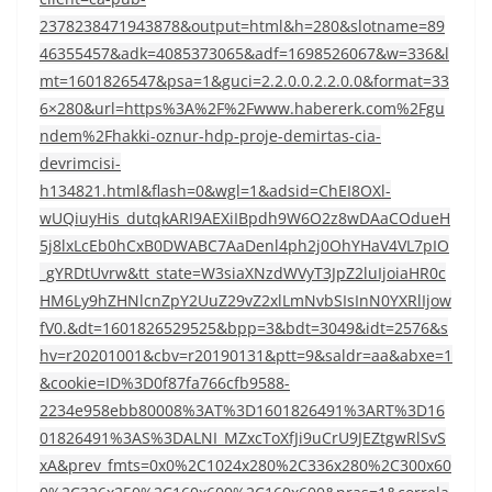
2378238471943878&output=html&h=280&slotname=89
46355457&adk=4085373065&adf=1698526067&w=336&l
mt=1601826547&psa=1&guci=2.2.0.0.2.2.0.0&format=33
6×280&url=https%3A%2F%2Fwww.habererk.com%2Fgu
ndem%2Fhakki-oznur-hdp-proje-demirtas-cia-
devrimcisi-
h134821.html&flash=0&wgl=1&adsid=ChEI8OXl-
wUQiuyHis_dutqkARI9AEXiIBpdh9W6O2z8wDAaCOdueH
5j8lxLcEb0hCxB0DWABC7AaDenl4ph2j0OhYHaV4VL7pIO
_gYRDtUvrw&tt_state=W3siaXNzdWVyT3JpZ2luIjoiaHR0c
HM6Ly9hZHNlcnZpY2UuZ29vZ2xlLmNvbSIsInN0YXRlIjow
fV0.&dt=1601826529525&bpp=3&bdt=3049&idt=2576&s
hv=r20201001&cbv=r20190131&ptt=9&saldr=aa&abxe=1
&cookie=ID%3D0f87fa766cfb9588-
2234e958ebb80008%3AT%3D1601826491%3ART%3D16
01826491%3AS%3DALNI_MZxcToXfJi9uCrU9JEZtgwRlSvS
xA&prev_fmts=0x0%2C1024x280%2C336x280%2C300x60