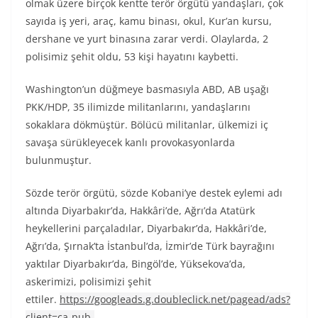
olmak üzere birçok kentte terör örgütü yandaşları, çok
sayıda iş yeri, araç, kamu binası, okul, Kur’an kursu,
dershane ve yurt binasına zarar verdi. Olaylarda, 2
polisimiz şehit oldu, 53 kişi hayatını kaybetti.
Washington’un düğmeye basmasıyla ABD, AB uşağı
PKK/HDP, 35 ilimizde militanlarını, yandaşlarını
sokaklara dökmüştür. Bölücü militanlar, ülkemizi iç
savaşa sürükleyecek kanlı provokasyonlarda
bulunmuştur.
Sözde terör örgütü, sözde Kobani’ye destek eylemi adı
altında Diyarbakır’da, Hakkâri’de, Ağrı’da Atatürk
heykellerini parçaladılar, Diyarbakır’da, Hakkâri’de,
Ağrı’da, Şırnak’ta İstanbul’da, İzmir’de Türk bayrağını
yaktılar Diyarbakır’da, Bingöl’de, Yüksekova’da,
askerimizi, polisimizi şehit
ettiler.
https://googleads.g.doubleclick.net/pagead/ads?
client=ca-pub-