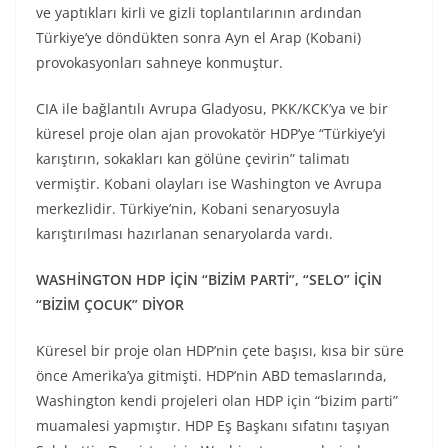
ve yaptıkları kirli ve gizli toplantılarının ardından
Türkiye’ye döndükten sonra Ayn el Arap (Kobani)
provokasyonları sahneye konmuştur.
CIA ile bağlantılı Avrupa Gladyosu, PKK/KCK’ya ve bir
küresel proje olan ajan provokatör HDP’ye “Türkiye’yi
karıştırın, sokakları kan gölüne çevirin” talimatı
vermiştir. Kobani olayları ise Washington ve Avrupa
merkezlidir. Türkiye’nin, Kobani senaryosuyla
karıştırılması hazırlanan senaryolarda vardı.
WASHİNGTON HDP İÇİN “BİZİM PARTİ”, “SELO” İÇİN
“BİZİM ÇOCUK” DİYOR
Küresel bir proje olan HDP’nin çete başısı, kısa bir süre
önce Amerika’ya gitmişti. HDP’nin ABD temaslarında,
Washington kendi projeleri olan HDP için “bizim parti”
muamalesi yapmıştır. HDP Eş Başkanı sıfatını taşıyan