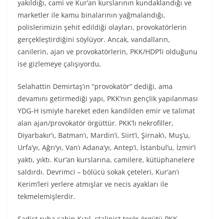
yakıldığı, cami ve Kur’an kurslarının kundaklandığı ve
marketler ile kamu binalarının yağmalandığı,
polislerimizin şehit edildiği olayları, provokatörlerin
gerçekleştirdiğini söylüyor. Ancak, vandalların,
canilerin, ajan ve provokatörlerin, PKK/HDP’li olduğunu
ise gizlemeye çalışıyordu,
Selahattin Demirtaş’ın “provokatör” dediği, ama
devamını getirmediği yapı, PKK’nın gençlik yapılanması
YDG-H ismiyle hareket eden kandilden emir ve talimat
alan ajan/provokatör örgüttür. PKK’lı nekrofiller,
Diyarbakır’ı, Batman’ı, Mardin’i, Siirt’i, Şirnak’ı, Muş’u,
Urfa’yı, Ağrı’yı, Van’ı Adana’yı, Antep’i, İstanbul’u, İzmir’i
yaktı, yıktı. Kur’an kurslarına, camilere, kütüphanelere
saldırdı. Devrimci – bölücü sokak çeteleri, Kur’an’ı
Kerim’leri yerlere atmışlar ve necis ayakları ile
tekmelemişlerdir.
Sadist ruha sahip Kızıl stalinist terör örgütü PKK,