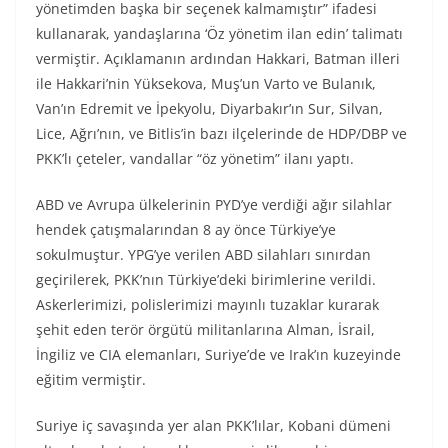
yönetimden başka bir seçenek kalmamıştır” ifadesi
kullanarak, yandaşlarına ‘Öz yönetim ilan edin’ talimatı
vermiştir. Açıklamanın ardından Hakkari, Batman illeri
ile Hakkari’nin Yüksekova, Muş’un Varto ve Bulanık,
Van’ın Edremit ve İpekyolu, Diyarbakır’ın Sur, Silvan,
Lice, Ağrı’nın, ve Bitlis’in bazı ilçelerinde de HDP/DBP ve
PKK’lı çeteler, vandallar “öz yönetim” ilanı yaptı.
ABD ve Avrupa ülkelerinin PYD’ye verdiği ağır silahlar
hendek çatışmalarından 8 ay önce Türkiye’ye
sokulmuştur. YPG’ye verilen ABD silahları sınırdan
geçirilerek, PKK’nın Türkiye’deki birimlerine verildi.
Askerlerimizi, polislerimizi mayınlı tuzaklar kurarak
şehit eden terör örgütü militanlarına Alman, İsrail,
İngiliz ve CIA elemanları, Suriye’de ve Irak’ın kuzeyinde
eğitim vermiştir.
Suriye iç savaşında yer alan PKK’lılar, Kobani dümeni