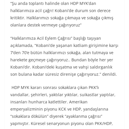
“Şu anda toplantı halinde olan HDP MYK’dan
halklarımıza acil çağrı! Kobani’de durum son derece
kritiktir. Halklarımızı sokağa çıkmaya ve sokağa çıkmış
olanlara destek vermeye çağırıyoruz”
“Halklarımıza Acil Eylem Çağrısı” başlığı taşıyan
açıklamada, “Kobani’de yaşanan katliam girişimine karşı
7’den 70’e bütün halklarımızı sokağa, alan tutmaya ve
harekete geçmeye çağırıyoruz.. Bundan böyle her yer
Kobani’dir. Kobani’deki kuşatma ve vahşi saldırganlık
son bulana kadar süresiz direnişe çağırıyoruz.” denildi.
HDP MYK kararı sonrası sokaklara çıkan PKK’lı
vandallar, şehirleri, yaktılar yıktılar, suikastlar yaptılar,
insanları hunharca katlettiler. Amerikan
emperyalizminin piyonu KCK ve HDP, yandaşlarına
“sokaklara dökülün” diyerek “ayaklanma çağrısı”
yapmıştır. Küresel senaryonun piyonu olan PKK/HDP,