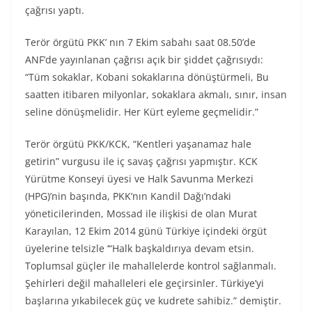
çağrısı yaptı.
Terör örgütü PKK’ nın 7 Ekim sabahı saat 08.50’de
ANF’de yayınlanan çağrısı açık bir şiddet çağrısıydı:
“Tüm sokaklar, Kobani sokaklarına dönüştürmeli, Bu
saatten itibaren milyonlar, sokaklara akmalı, sınır, insan
seline dönüşmelidir. Her Kürt eyleme geçmelidir.”
Terör örgütü PKK/KCK, “Kentleri yaşanamaz hale
getirin” vurgusu ile iç savaş çağrısı yapmıştır. KCK
Yürütme Konseyi üyesi ve Halk Savunma Merkezi
(HPG)’nin başında, PKK’nın Kandil Dağı’ndaki
yöneticilerinden, Mossad ile ilişkisi de olan Murat
Karayılan, 12 Ekim 2014 günü Türkiye içindeki örgüt
üyelerine telsizle ‘“Halk başkaldırıya devam etsin.
Toplumsal güçler ile mahallelerde kontrol sağlanmalı.
Şehirleri değil mahalleleri ele geçirsinler. Türkiye’yi
başlarına yıkabilecek güç ve kudrete sahibiz.” demiştir.