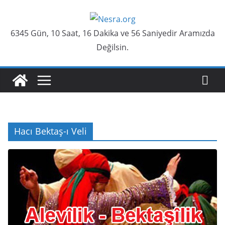
Skip
to
6345 Gün, 10 Saat, 16 Dakika ve 57 Saniyedir Aramızda
content
Değilsin.
Hacı Bektaş-ı Veli