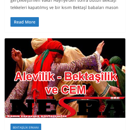
gerçekleştirilen Vaka’i Hayriye’den sonra bütün Bektaşî
tekkeleri kapatılmış ve bir kısım Bektaşî babaları mason
Read More
BEKTAŞILIK ERKANI