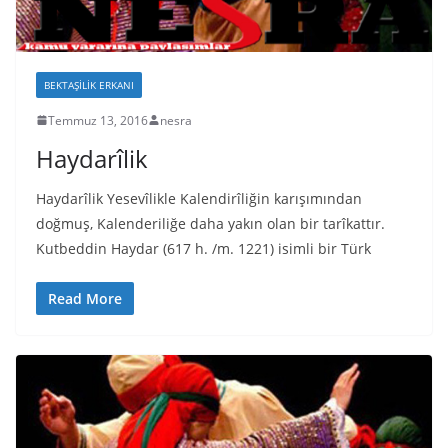
BEKTAŞILIK ERKANI
Temmuz 13, 2016
nesra
Haydarîlik
Haydarîlik Yesevîlikle Kalendirîliğin karışımından
doğmuş, Kalenderiliğe daha yakın olan bir tarîkattır.
Kutbeddin Haydar (617 h. /m. 1221) isimli bir Türk
Read More