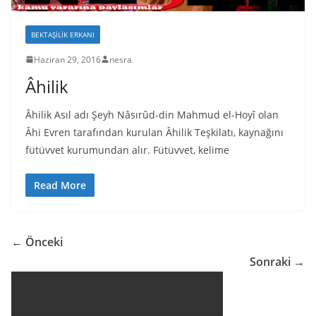
BEKTAŞILIK ERKANI
Haziran 29, 2016
nesra
Âhilik
Âhilik Asıl adı Şeyh Nâsırûd-din Mahmud el-Hoyî olan
Âhi Evren tarafından kurulan Âhilik Teşkilatı, kaynağını
fütüvvet kurumundan alır. Fütüvvet, kelime
Read More
← Önceki
Sonraki →